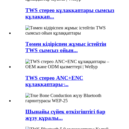
TWS стерео құлаққаптары сымсыз
құлаққап...
Төмен кідіріспен жұмыс істейтін
TWS сымсыз ойын...
TWS стерео ANC+ENC
құлаққаптары ̵...
Шынайы сүйек өткізгіштігі бар
жүзу құралы...