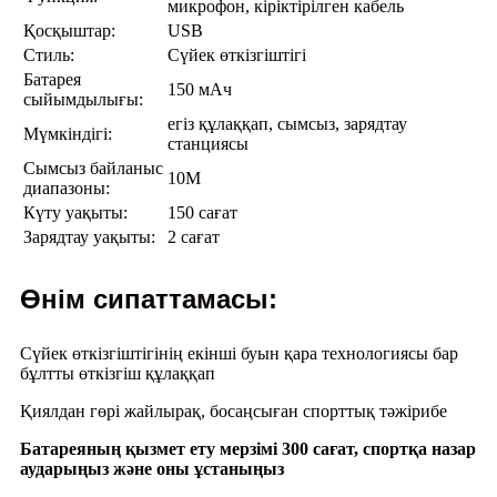
микрофон, кіріктірілген кабель
Қосқыштар:
USB
Стиль:
Сүйек өткізгіштігі
Батарея
150 мАч
сыйымдылығы:
егіз құлаққап, сымсыз, зарядтау
Мүмкіндігі:
станциясы
Сымсыз байланыс
10M
диапазоны:
Күту уақыты:
150 сағат
Зарядтау уақыты:
2 сағат
Өнім сипаттамасы:
Сүйек өткізгіштігінің екінші буын қара технологиясы бар
бұлтты өткізгіш құлаққап
Қиялдан гөрі жайлырақ, босаңсыған спорттық тәжірибе
Батареяның қызмет ету мерзімі 300 сағат, спортқа назар
аударыңыз және оны ұстаныңыз