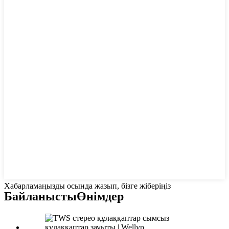
Хабарламаңызды осында жазып, бізге жіберіңіз
Байланысты
Өнімдер