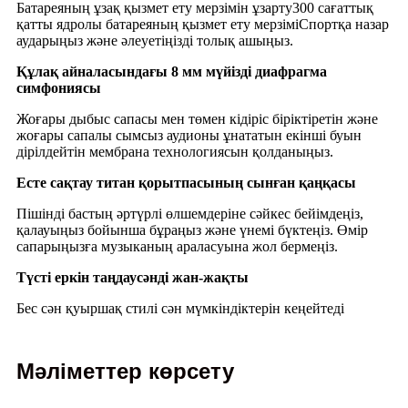
Батареяның ұзақ қызмет ету мерзімін ұзарту300 сағаттық
қатты ядролы батареяның қызмет ету мерзіміСпортқа назар
аударыңыз және әлеуетіңізді толық ашыңыз.
Құлақ айналасындағы 8 мм мүйізді диафрагма
симфониясы
Жоғары дыбыс сапасы мен төмен кідіріс біріктіретін және
жоғары сапалы сымсыз аудионы ұнататын екінші буын
дірілдейтін мембрана технологиясын қолданыңыз.
Есте сақтау титан қорытпасының сынған қаңқасы
Пішінді бастың әртүрлі өлшемдеріне сәйкес бейімдеңіз,
қалауыңыз бойынша бұраңыз және үнемі бүктеңіз. Өмір
сапарыңызға музыканың араласуына жол бермеңіз.
Түсті еркін таңдаусәнді жан-жақты
Бес сән қуыршақ стилі сән мүмкіндіктерін кеңейтеді
Мәліметтер көрсету