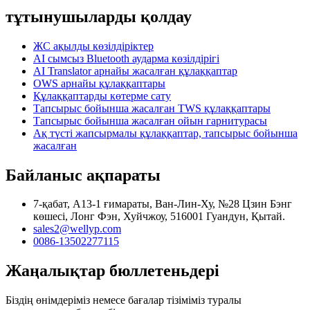
тұтынушыларды қолдау
ЖС ақылды көзілдіріктер
AI сымсыз Bluetooth аударма көзілдірігі
AI Translator арнайы жасалған құлаққаптар
OWS арнайы құлаққаптары
Құлаққаптарды көтерме сату
Тапсырыс бойынша жасалған TWS құлаққаптары
Тапсырыс бойынша жасалған ойын гарнитурасы
Ақ түсті жапсырмалы құлаққаптар, тапсырыс бойынша
жасалған
Байланыс ақпараты
7-қабат, А13-1 ғимараты, Ван-Лин-Ху, №28 Цзин Бэнг
көшесі, Лонг Фэн, Хуйчжоу, 516001 Гуандун, Қытай.
sales2@wellyp.com
0086-13502277115
Жаңалықтар бюллетеньдері
Біздің өнімдеріміз немесе бағалар тізіміміз туралы