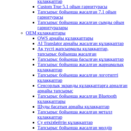
құлаққаптар
Custom True 5.1 ойын гарнитурасы
Тапсырыс бойынша жасалған 7.1 ойын
гарнитурасы
Тапсырыс бойынша жасалған сымды ойын
гарнитуралары
OEM құлаққаптары
OWS арнайы құлаққаптары
AI Translator арнайы жасалған құлаққаптар
Ақ түсті жапсырмалы құлаққаптар,
тапсырыс бойынша жасалған
Тапсырыс бойынша басылған құлаққаптар
Тапсырыс бойынша жасалған жарнамалық
құлаққаптар
Тапсырыс бойынша жасалған логотипті
құлаққаптар
Сенсорлық экранды құлаққаптарға арналған
арнайы тапсырыс
Тапсырыс бойынша жасалған Bluetooth
құлаққаптары
Шуды басатын арнайы құлаққаптар
Тапсырыс бойынша жасалған металл
құлаққаптар
Су өткізбейтін құлаққаптар
Тапсырыс бойынша жасалған мөлдір