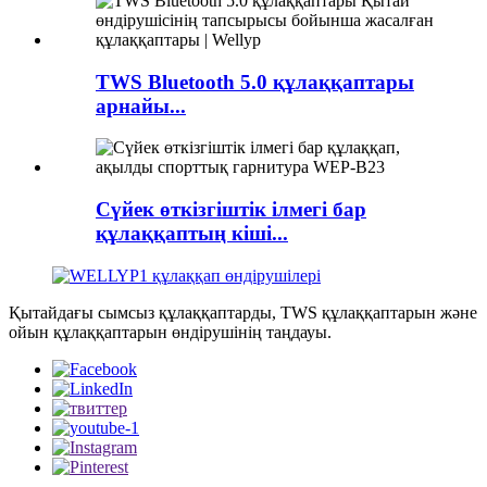
TWS Bluetooth 5.0 құлаққаптары
арнайы...
Сүйек өткізгіштік ілмегі бар
құлаққаптың кіші...
Қытайдағы сымсыз құлаққаптарды, TWS құлаққаптарын және
ойын құлаққаптарын өндірушінің таңдауы.