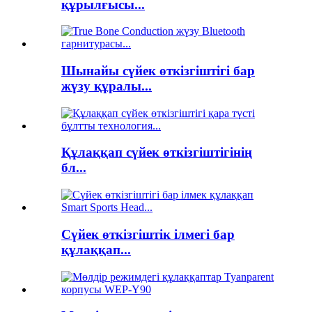
құрылғысы...
Шынайы сүйек өткізгіштігі бар
жүзу құралы...
Құлаққап сүйек өткізгіштігінің
бл...
Сүйек өткізгіштік ілмегі бар
құлаққап...