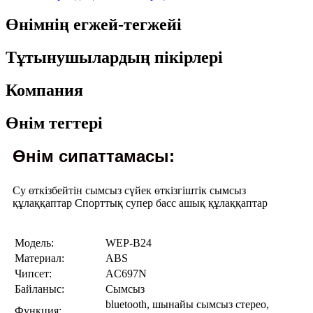
Өнімнің егжей-тегжейі
Тұтынушылардың пікірлері
Компания
Өнім тегтері
Өнім сипаттамасы:
Су өткізбейтін сымсыз сүйек өткізгіштік сымсыз
құлаққаптар Спорттық супер басс ашық құлаққаптар
Модель:
WEP-B24
Материал:
ABS
Чипсет:
AC697N
Байланыс:
Сымсыз
bluetooth, шынайы сымсыз стерео,
Функция: