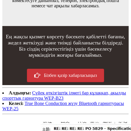
көмектесуге дайынбыз, телефон, электрондық пошта
немесе чат арқылы хабарласамыз.
Ең жақсы қызмет көрсету бәсекеге қабілетті бағаны,
жедел жеткізуді және тиімді байланысты білдіреді.
Біз сіздің серіктестігіңіз үшін бәсекелесу
мүмкіндігін жоғары бағалаймыз.
Бізбен қазір хабарласыңыз
Алдыңғы:
Сүйек өткізгіштік ілмегі бар құлаққап, ақылды
спорттық гарнитура WEP-B23
Келесі:
True Bone Conduction жүзу Bluetooth гарнитурасы
WEP-25