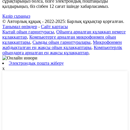
сұрақтарыңыз болса, бізге электрондық поштаңызды
қалдырыңыз, біз сізбен 12 сағат ішінде хабарласамыз.
Қазір сұраңыз
© Авторлық құқық - 2022-2025: Барлық құқықтар қорғалған.
Танымал өнімдер
-
Сайт картасы
Қытай ойын гарнитурасы
,
Ойынға арналған құлаққап немесе
құлаққаптар
,
Компьютерге арналған микрофонмен ойын
құлаққаптары
,
Сымды ойын гарнитуралары
,
Микрофонмен
жабдықталған ең жақсы ойын құлаққаптары
,
Компьютерлік
ойындарға арналған ең жақсы құлаққаптар
,
Электрондық пошта жіберу
x