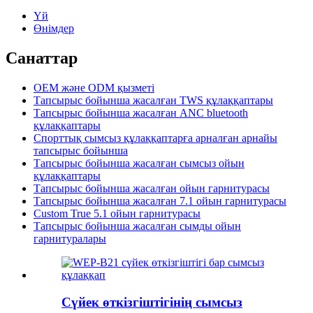
Үй
Өнімдер
Санаттар
OEM және ODM қызметі
Тапсырыс бойынша жасалған TWS құлаққаптары
Тапсырыс бойынша жасалған ANC bluetooth
құлаққаптары
Спорттық сымсыз құлаққаптарға арналған арнайы
тапсырыс бойынша
Тапсырыс бойынша жасалған сымсыз ойын
құлаққаптары
Тапсырыс бойынша жасалған ойын гарнитурасы
Тапсырыс бойынша жасалған 7.1 ойын гарнитурасы
Custom True 5.1 ойын гарнитурасы
Тапсырыс бойынша жасалған сымды ойын
гарнитуралары
Сүйек өткізгіштігінің сымсыз