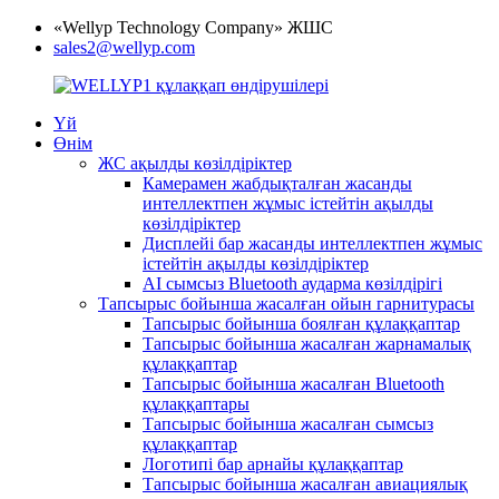
«Wellyp Technology Company» ЖШС
sales2@wellyp.com
Үй
Өнім
ЖС ақылды көзілдіріктер
Камерамен жабдықталған жасанды
интеллектпен жұмыс істейтін ақылды
көзілдіріктер
Дисплейі бар жасанды интеллектпен жұмыс
істейтін ақылды көзілдіріктер
AI сымсыз Bluetooth аударма көзілдірігі
Тапсырыс бойынша жасалған ойын гарнитурасы
Тапсырыс бойынша боялған құлаққаптар
Тапсырыс бойынша жасалған жарнамалық
құлаққаптар
Тапсырыс бойынша жасалған Bluetooth
құлаққаптары
Тапсырыс бойынша жасалған сымсыз
құлаққаптар
Логотипі бар арнайы құлаққаптар
Тапсырыс бойынша жасалған авиациялық