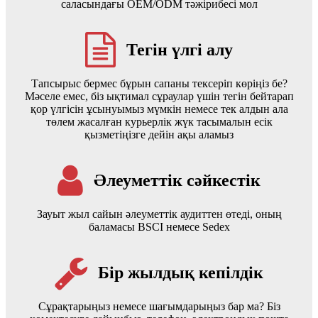
саласындағы OEM/ODM тәжірибесі мол
Тегін үлгі алу
Тапсырыс бермес бұрын сапаны тексеріп көріңіз бе?
Мәселе емес, біз ықтимал сұраулар үшін тегін бейтарап
қор үлгісін ұсынуымыз мүмкін немесе тек алдын ала
төлем жасалған курьерлік жүк тасымалын есік
қызметіңізге дейін ақы аламыз
Әлеуметтік сәйкестік
Зауыт жыл сайын әлеуметтік аудиттен өтеді, оның
баламасы BSCI немесе Sedex
Бір жылдық кепілдік
Сұрақтарыңыз немесе шағымдарыңыз бар ма? Біз