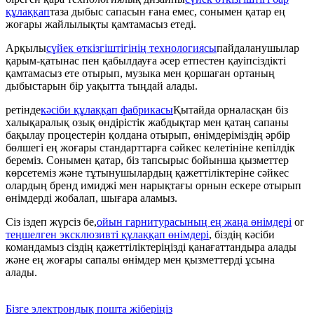
құлаққап
таза дыбыс сапасын ғана емес, сонымен қатар ең
жоғары жайлылықты қамтамасыз етеді.
Арқылы
сүйек өткізгіштігінің технологиясы
пайдаланушылар
қарым-қатынас пен қабылдауға әсер етпестен қауіпсіздікті
қамтамасыз ете отырып, музыка мен қоршаған ортаның
дыбыстарын бір уақытта тыңдай алады.
ретінде
кәсіби құлаққап фабрикасы
Қытайда орналасқан біз
халықаралық озық өндірістік жабдықтар мен қатаң сапаны
бақылау процестерін қолдана отырып, өнімдеріміздің әрбір
бөлшегі ең жоғары стандарттарға сәйкес келетініне кепілдік
береміз. Сонымен қатар, біз тапсырыс бойынша қызметтер
көрсетеміз және тұтынушылардың қажеттіліктеріне сәйкес
олардың бренд имиджі мен нарықтағы орнын ескере отырып
өнімдерді жобалап, шығара аламыз.
Сіз іздеп жүрсіз бе,
ойын гарнитурасының ең жаңа өнімдері
or
теңшелген эксклюзивті құлаққап өнімдері
, біздің кәсіби
командамыз сіздің қажеттіліктеріңізді қанағаттандыра алады
және ең жоғары сапалы өнімдер мен қызметтерді ұсына
алады.
Бізге электрондық пошта жіберіңіз