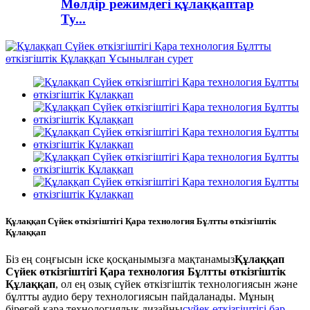
Мөлдір режимдегі құлаққаптар
Ty...
Құлаққап Сүйек өткізгіштігі Қара технология Бұлтты өткізгіштік
Құлаққап
Біз ең соңғысын іске қосқанымызға мақтанамыз
Құлаққап
Сүйек өткізгіштігі Қара технология Бұлтты өткізгіштік
Құлаққап
, ол ең озық сүйек өткізгіштік технологиясын және
бұлтты аудио беру технологиясын пайдаланады. Мұның
бірегей қара технологиялық дизайны
сүйек өткізгіштігі бар