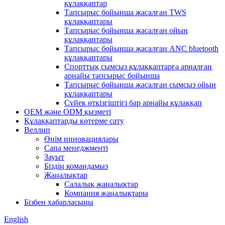
құлаққаптар
Тапсырыс бойынша жасалған TWS
құлаққаптары
Тапсырыс бойынша жасалған ойын
құлаққаптары
Тапсырыс бойынша жасалған ANC bluetooth
құлаққаптары
Спорттық сымсыз құлаққаптарға арналған
арнайы тапсырыс бойынша
Тапсырыс бойынша жасалған сымсыз ойын
құлаққаптары
Сүйек өткізгіштігі бар арнайы құлаққап
OEM және ODM қызметі
Құлаққаптарды көтерме сату
Веллип
Өнім инновациялары
Сапа менеджменті
Зауыт
Біздің командамыз
Жаңалықтар
Салалық жаңалықтар
Компания жаңалықтары
Бізбен хабарласыңы
English