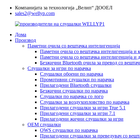
Компанијата за технологија „Велип“ ДООЕЛ
sales2@wellyp.com
Дома
Производ
Паметни очила со вештачка интелигенција
Паметни очила со вештачка интелигенција и 
Паметни очила со вештачка интелигенција и 
Безжични Bluetooth очила за превод со вешта
Слушалки за игри по нарачка
Слушалки обоени по нарачка
Промотивни слушалки по нарачка
Прилагодени Bluetooth слушалки
Безжични слушалки по нарачка
Слушалки по нарачка со лого
Слушалки за воздухопловство по нарачка
Прилагодени слушалки за игри True 5.1
Прилагодени слушалки за игри 7.1
Прилагодени жични слушалки за игри
OEM слушалки
OWS слушалки по нарачка
Прилагодени слушалки за преведувач со вешт