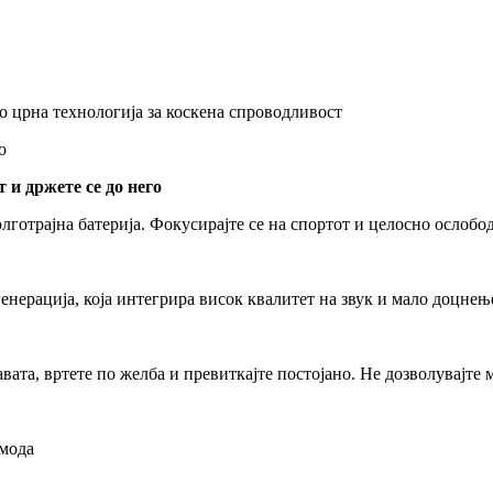
о црна технологија за коскена спроводливост
о
т и држете се до него
лготрајна батерија. Фокусирајте се на спортот и целосно ослобо
генерација, која интегрира висок квалитет на звук и мало доцне
вата, вртете по желба и превиткајте постојано. Не дозволувајте
 мода