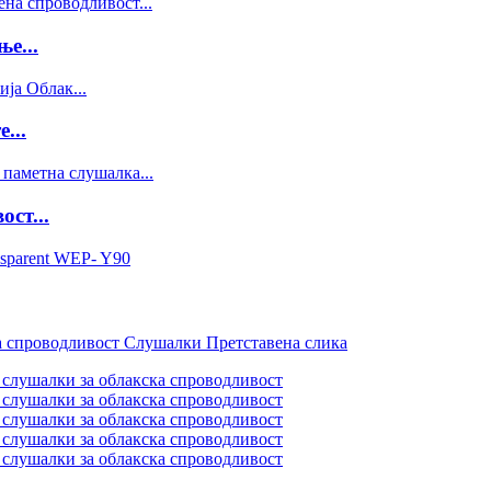
е...
...
ст...