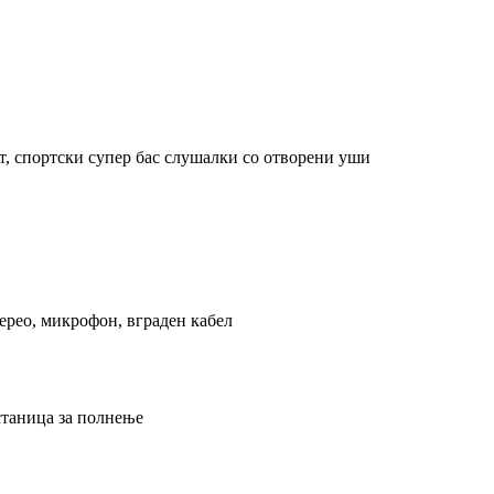
, спортски супер бас слушалки со отворени уши
терео, микрофон, вграден кабел
станица за полнење