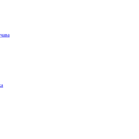
чава
ка