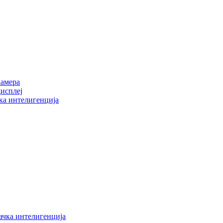
камера
дисплеј
чка интелигенција
ачка интелигенција