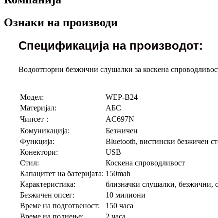
Ознаки на производи
Спецификација на производот:
Водоотпорни безжични слушалки за коскена спроводливост
Модел:
WEP-B24
Материјал:
АБС
Чипсет：
AC697N
Комуникација:
Безжичен
Функција:
Bluetooth, вистински безжичен с
Конектори:
USB
Стил:
Коскена спроводливост
Капацитет на батеријата:
150mah
Карактеристика:
близначки слушалки, безжични, 
Безжичен опсег:
10 милиони
Време на подготвеност:
150 часа
Време на полнење:
2 часа