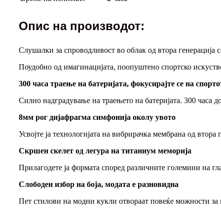
Опис на производот:
Слушалки за спроводливост во облак од втора генерација с
Поудобно од имагинацијата, поопуштено спортско искуств
300 часа траење на батеријата, фокусирајте се на спорто
Силно надградување на траењето на батеријата. 300 часа до
8мм рог дијафрагма симфонија околу увото
Усвојте ја технологијата на вибрирачка мембрана од втора 
Скршен скелет од легура на титаниум меморија
Прилагодете ја формата според различните големини на гла
Слободен избор на боја, модата е разновидна
Пет стилови на модни кукли отвораат повеќе можности за