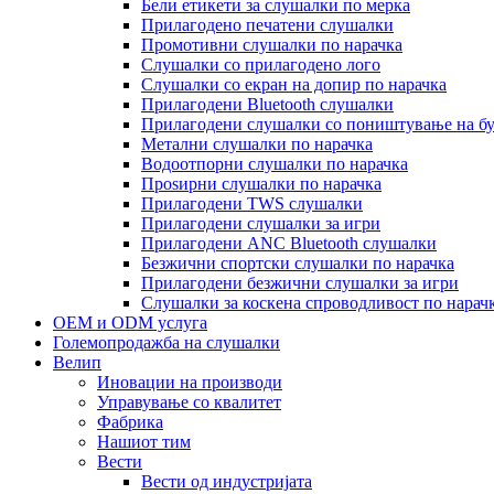
Бели етикети за слушалки по мерка
Прилагодено печатени слушалки
Промотивни слушалки по нарачка
Слушалки со прилагодено лого
Слушалки со екран на допир по нарачка
Прилагодени Bluetooth слушалки
Прилагодени слушалки со поништување на бу
Метални слушалки по нарачка
Водоотпорни слушалки по нарачка
Проѕирни слушалки по нарачка
Прилагодени TWS слушалки
Прилагодени слушалки за игри
Прилагодени ANC Bluetooth слушалки
Безжични спортски слушалки по нарачка
Прилагодени безжични слушалки за игри
Слушалки за коскена спроводливост по нарач
OEM и ODM услуга
Големопродажба на слушалки
Велип
Иновации на производи
Управување со квалитет
Фабрика
Нашиот тим
Вести
Вести од индустријата