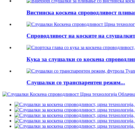
Вистинска коскена спроводливост пливањ
Спроводливост на коските на слушалките
Кука за слушалки со коскена спроводливо
Слушалки со транспарентен режим...