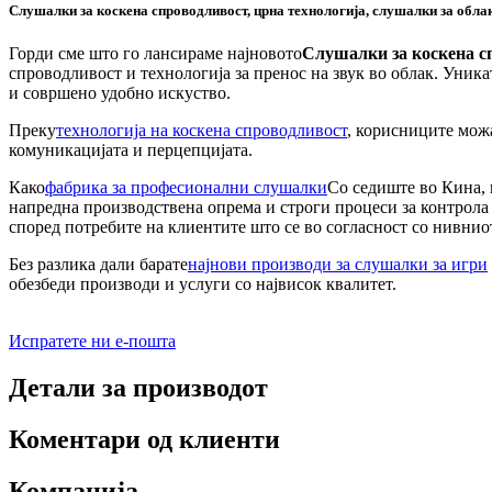
Слушалки за коскена спроводливост, црна технологија, слушалки за обла
Горди сме што го лансираме најновото
Слушалки за коскена сп
спроводливост и технологија за пренос на звук во облак. Уника
и совршено удобно искуство.
Преку
технологија на коскена спроводливост
, корисниците можа
комуникацијата и перцепцијата.
Како
фабрика за професионални слушалки
Со седиште во Кина, 
напредна производствена опрема и строги процеси за контрола
според потребите на клиентите што се во согласност со нивни
Без разлика дали барате
најнови производи за слушалки за игри
обезбеди производи и услуги со највисок квалитет.
Испратете ни е-пошта
Детали за производот
Коментари од клиенти
Компанија