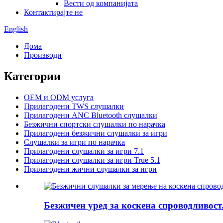
Вести од компанијата
Контактирајте не
English
Дома
Производи
Категории
OEM и ODM услуга
Прилагодени TWS слушалки
Прилагодени ANC Bluetooth слушалки
Безжични спортски слушалки по нарачка
Прилагодени безжични слушалки за игри
Слушалки за игри по нарачка
Прилагодени слушалки за игри 7.1
Прилагодени слушалки за игри True 5.1
Прилагодени жични слушалки за игри
Безжичен уред за коскена спроводливост.