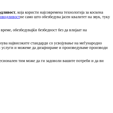
одливост
, која користи најсовремена технологија за коскена
роводливост
не само што обезбедува јасен квалитет на звук, туку
време, обезбедувајќи безбедност без да влијаат на
нува највисоките стандарди со усвојување на меѓународно
ни услуги и можеме да дизајнираме и произведуваме производи
есионален тим може да ги задоволи вашите потреби и да ви