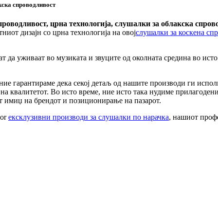
кска спроводливост
роводливост, црна технологија, слушалки за облакска спров
тниот дизајн со црна технологија на овој
слушалки за коскена сп
т да уживаат во музиката и звуците од околната средина во исто 
ние гарантираме дека секој детаљ од нашите производи ги испол
 на квалитетот. Во исто време, ние исто така нудиме прилагоде
от имиџ на брендот и позиционирање на пазарот.
or
ексклузивни производи за слушалки по нарачка
, нашиот проф