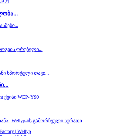
ობა...
...