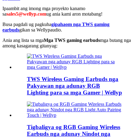
Ipaambit ang imong mga proyekto kanamo
sa
sales5@wellyp.com
ug ania kami aron motabang!
Busa pagdali ug pagkuha
gipahaom nga TWS gaming
earbuds
gikan sa Wellypaudio.
Ania ang lista sa mga
Mga TWS gaming earbuds
mga butang nga
among kasagarang gitanyag:
TWS Wireless Gaming Earbuds nga
Pakyawan nga adunay RGB
Lighting para sa mga Gamer | Wellyp
Tigbaligya og RGB Gaming Wireless
Earbuds nga adunay Nindot nga