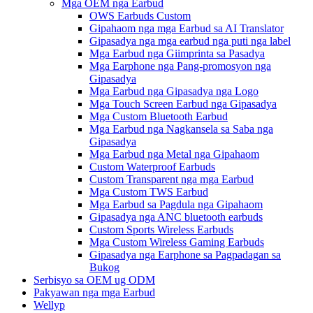
Mga OEM nga Earbud
OWS Earbuds Custom
Gipahaom nga mga Earbud sa AI Translator
Gipasadya nga mga earbud nga puti nga label
Mga Earbud nga Giimprinta sa Pasadya
Mga Earphone nga Pang-promosyon nga
Gipasadya
Mga Earbud nga Gipasadya nga Logo
Mga Touch Screen Earbud nga Gipasadya
Mga Custom Bluetooth Earbud
Mga Earbud nga Nagkansela sa Saba nga
Gipasadya
Mga Earbud nga Metal nga Gipahaom
Custom Waterproof Earbuds
Custom Transparent nga mga Earbud
Mga Custom TWS Earbud
Mga Earbud sa Pagdula nga Gipahaom
Gipasadya nga ANC bluetooth earbuds
Custom Sports Wireless Earbuds
Mga Custom Wireless Gaming Earbuds
Gipasadya nga Earphone sa Pagpadagan sa
Bukog
Serbisyo sa OEM ug ODM
Pakyawan nga mga Earbud
Wellyp