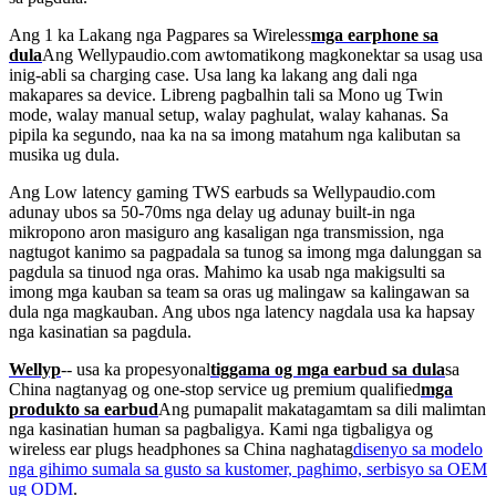
Ang 1 ka Lakang nga Pagpares sa Wireless
mga earphone sa
dula
Ang Wellypaudio.com awtomatikong magkonektar sa usag usa
inig-abli sa charging case. Usa lang ka lakang ang dali nga
makapares sa device. Libreng pagbalhin tali sa Mono ug Twin
mode, walay manual setup, walay paghulat, walay kahanas. Sa
pipila ka segundo, naa ka na sa imong matahum nga kalibutan sa
musika ug dula.
Ang Low latency gaming TWS earbuds sa Wellypaudio.com
adunay ubos sa 50-70ms nga delay ug adunay built-in nga
mikropono aron masiguro ang kasaligan nga transmission, nga
nagtugot kanimo sa pagpadala sa tunog sa imong mga dalunggan sa
pagdula sa tinuod nga oras. Mahimo ka usab nga makigsulti sa
imong mga kauban sa team sa oras ug malingaw sa kalingawan sa
dula nga magkauban. Ang ubos nga latency nagdala usa ka hapsay
nga kasinatian sa pagdula.
Wellyp
-- usa ka propesyonal
tiggama og mga earbud sa dula
sa
China nagtanyag og one-stop service ug premium qualified
mga
produkto sa earbud
Ang pumapalit makatagamtam sa dili malimtan
nga kasinatian human sa pagbaligya. Kami nga tigbaligya og
wireless ear plugs headphones sa China naghatag
disenyo sa modelo
nga gihimo sumala sa gusto sa kustomer, paghimo, serbisyo sa OEM
ug ODM
.