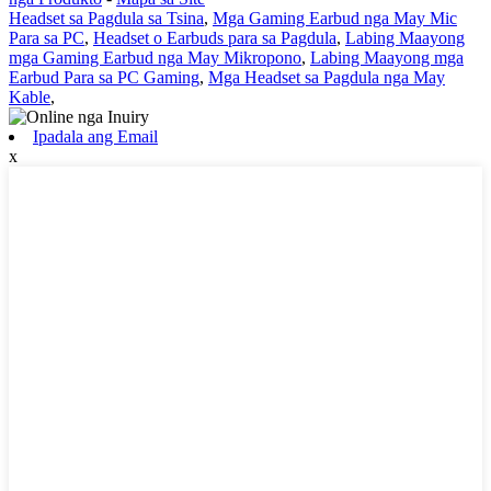
Headset sa Pagdula sa Tsina
,
Mga Gaming Earbud nga May Mic
Para sa PC
,
Headset o Earbuds para sa Pagdula
,
Labing Maayong
mga Gaming Earbud nga May Mikropono
,
Labing Maayong mga
Earbud Para sa PC Gaming
,
Mga Headset sa Pagdula nga May
Kable
,
Ipadala ang Email
x