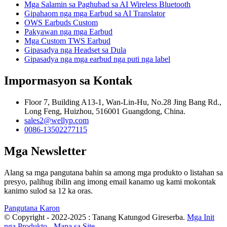
Mga Salamin sa Paghubad sa AI Wireless Bluetooth
Gipahaom nga mga Earbud sa AI Translator
OWS Earbuds Custom
Pakyawan nga mga Earbud
Mga Custom TWS Earbud
Gipasadya nga Headset sa Dula
Gipasadya nga mga earbud nga puti nga label
Impormasyon sa Kontak
Floor 7, Building A13-1, Wan-Lin-Hu, No.28 Jing Bang Rd.,
Long Feng, Huizhou, 516001 Guangdong, China.
sales2@wellyp.com
0086-13502277115
Mga Newsletter
Alang sa mga pangutana bahin sa among mga produkto o listahan sa
presyo, palihug ibilin ang imong email kanamo ug kami mokontak
kanimo sulod sa 12 ka oras.
Pangutana Karon
© Copyright - 2022-2025 : Tanang Katungod Gireserba.
Mga Init
nga Produkto
-
Mapa sa Site