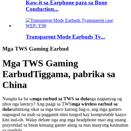
Kaw-it sa Earphone para sa Bone
Conduction...
Transparent Mode Earbuds Ty...
Mga TWS Gaming Earbud
Mga TWS Gaming
Earbud
Tiggama, pabrika sa
China
Nangita ka ba sa
mga earbud sa TWS sa dula
nga nagtanyag og
ubos nga latency? Ang paagi sa TWS
mga wireless earbud sa
dula
nahimong sikat sa mga tawo karong bag-o, ang mga gamers
nagsugod na usab sa paggamit niini tungod kay komportable kaayo
kini isul-ob. Walay debate nga ang mga headphone mao ang unang
prayoridad sa bisan kinsang gamer alang sa mas maayong kasinatian
sa pagdula.