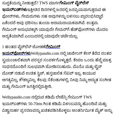
ಸುಪ್ತತೆಯನ್ನು ನೀಡುತ್ತದೆ? TWS ಮಾರ್ಗ
ಗೇಮಿಂಗ್ ವೈರ್‌ಲೆಸ್
ಇಯರ್‌ಬಡ್‌ಗಳು
ಇತ್ತೀಚಿನ ದಿನಗಳಲ್ಲಿ ಜನರಲ್ಲಿ ಜನಪ್ರಿಯವಾಗುತ್ತಿರುವ ಈ
ಫೋನ್‌ಗಳು, ಗೇಮರುಗಳು ಸಹ ಅವುಗಳನ್ನು ಬಳಸಲು ಪ್ರಾರಂಭಿಸಿದ್ದಾರೆ
ಏಕೆಂದರೆ ಅವು ಧರಿಸಲು ತುಂಬಾ ಆರಾಮದಾಯಕವಾಗಿವೆ. ಉತ್ತಮ
ಗೇಮಿಂಗ್ ಅನುಭವಕ್ಕಾಗಿ ಯಾವುದೇ ಗೇಮರ್‌ಗೆ ಹೆಡ್‌ಫೋನ್‌ಗಳು ಮೊದಲ
ಆದ್ಯತೆಯಾಗಿದೆ ಎಂಬುದರಲ್ಲಿ ಯಾವುದೇ ಚರ್ಚೆಯಿಲ್ಲ.
1 ಹಂತದ ವೈರ್‌ಲೆಸ್ ಜೋಡಣೆ
ಗೇಮಿಂಗ್
ಇಯರ್‌ಫೋನ್‌ಗಳು
Wellypaudio.com ನಲ್ಲಿ ಚಾರ್ಜಿಂಗ್ ಕೇಸ್ ತೆರೆದ ನಂತರ
ಸ್ವಯಂಚಾಲಿತವಾಗಿ ಪರಸ್ಪರ ಸಂಪರ್ಕಗೊಳ್ಳುತ್ತದೆ. ಕೇವಲ ಒಂದು ಹೆಜ್ಜೆ ಮಾತ್ರ
ಸಾಧನದೊಂದಿಗೆ ಸುಲಭವಾಗಿ ಜೋಡಿಸಬಹುದು. ಮೊನೊ ಮತ್ತು ಟ್ವಿನ್
ಮೋಡ್ ನಡುವೆ ಉಚಿತ ಸ್ವಿಚ್, ಹಸ್ತಚಾಲಿತ ಸೆಟಪ್ ಇಲ್ಲ, ಕಾಯುವ
ಅಗತ್ಯವಿಲ್ಲ, ಕೌಶಲ್ಯವಿಲ್ಲ. ಕೆಲವು ಸೆಕೆಂಡುಗಳಲ್ಲಿ, ನೀವು ನಿಮ್ಮ ಅದ್ಭುತ ಸಂಗೀತ
ಮತ್ತು ಗೇಮಿಂಗ್ ಜಗತ್ತಿನಲ್ಲಿರುತ್ತೀರಿ.
Wellypaudio.com ನಲ್ಲಿರುವ ಕಡಿಮೆ ಲೇಟೆನ್ಸಿ ಗೇಮಿಂಗ್ TWS
ಇಯರ್‌ಬಡ್‌ಗಳು 50-70ms ಗಿಂತ ಕಡಿಮೆ ವಿಳಂಬವನ್ನು ಹೊಂದಿವೆ ಮತ್ತು
ವಿಶ್ವಾಸಾರ್ಹ ಪ್ರಸರಣವನ್ನು ಖಚಿತಪಡಿಸಿಕೊಳ್ಳಲು ಅಂತರ್ನಿರ್ಮಿತ ಮೈಕ್ ಅನ್ನು