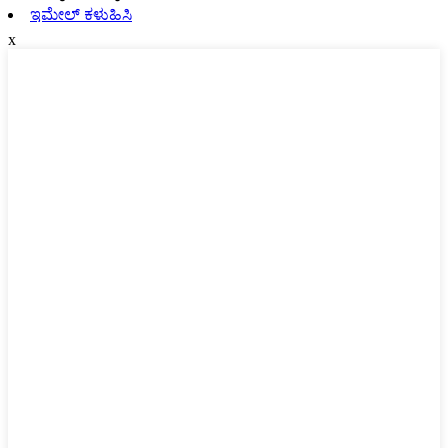
ಇಮೇಲ್ ಕಳುಹಿಸಿ
x