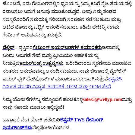
ಹೊಂದಿವೆ, ಇದು ಗೇಮಿಂಗ್‌ನಲ್ಲಿನ ಧ್ವನಿಯನ್ನು ನಿಮ್ಮ ಕಿವಿಗೆ ನೈಜ ಸಮಯದಲ್ಲಿ
ರವಾನಿಸಲು ನಿಮಗೆ ಅನುವು ಮಾಡಿಕೊಡುತ್ತದೆ. ನೀವು ನಿಮ್ಮ ತಂಡದ
ಸದಸ್ಯರೊಂದಿಗೆ ಸಮಯಕ್ಕೆ ಸರಿಯಾಗಿ ಸಂವಹನ ನಡೆಸಬಹುದು ಮತ್ತು
ಆಟದ ಮೋಜನ್ನು ಒಟ್ಟಿಗೆ ಆನಂದಿಸಬಹುದು. ಕಡಿಮೆ ಲೇಟೆನ್ಸಿ ಸುಗಮ
ಗೇಮಿಂಗ್ ಅನುಭವವನ್ನು ತರುತ್ತದೆ.
ವೆಲ್ಲಿಪ್
-- ವೃತ್ತಿಪರ
ಗೇಮಿಂಗ್ ಇಯರ್‌ಬಡ್‌ಗಳ ತಯಾರಕರು
ಚೀನಾದಲ್ಲಿ
ಒಂದು-ನಿಲುಗಡೆ ಸೇವೆ ಮತ್ತು ಪ್ರೀಮಿಯಂ ಅರ್ಹತೆಯನ್ನು
ನೀಡುತ್ತಿದೆ
ಇಯರ್‌ಬಡ್ಸ್ ಉತ್ಪನ್ನಗಳು
. ಖರೀದಿದಾರರು ಸ್ಮರಣೀಯ ಮಾರಾಟದ
ನಂತರದ ಅನುಭವವನ್ನು ಆನಂದಿಸಬಹುದು. ನಾವು ಚೀನಾದಲ್ಲಿ ವೈರ್‌ಲೆಸ್
ಇಯರ್ ಪ್ಲಗ್ ಹೆಡ್‌ಫೋನ್‌ಗಳ ಮಾರಾಟಗಾರರು ಒದಗಿಸುತ್ತೇವೆ
ಕಸ್ಟಮ್-
ನಿರ್ಮಿತ ಮಾದರಿ ವಿನ್ಯಾಸ, ತಯಾರಿಕೆ, OEM ಮತ್ತು ODM ಸೇವೆ
.
ನಿಮ್ಮ ಯೋಜನೆಗಳನ್ನು ನಮ್ಮೊಂದಿಗೆ ಹಂಚಿಕೊಳ್ಳಿ
sales5@wellyp.com
ಮತ್ತು
ನಾವು ಸಹಾಯ ಮಾಡಲು ಇಲ್ಲಿದ್ದೇವೆ!
ಹಾಗಾದರೆ ಬೇಗ ಹೋಗಿ ಪಡೆಯಿರಿ
ಕಸ್ಟಮ್ TWS ಗೇಮಿಂಗ್
ಇಯರ್‌ಬಡ್‌ಗಳು
ವೆಲ್ಲಿಪೋಡಿಯೊದಿಂದ.