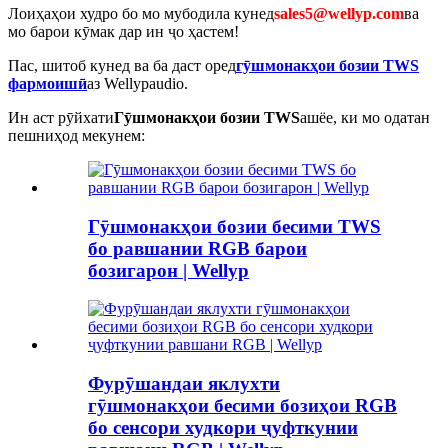
Лоиҳаҳои худро бо мо мубодила кунед
sales5@wellyp.com
ва
мо барои кӯмак дар ин ҷо ҳастем!
Пас, шитоб кунед ва ба даст оред
гӯшмонакҳои бозии TWS
фармоишӣ
аз Wellypaudio.
Ин аст рӯйхати
Гӯшмонакҳои бозии TWS
ашёе, ки мо одатан
пешниҳод мекунем:
Гӯшмонакҳои бозии бесими TWS
бо равшании RGB барои
бозигарон | Wellyp
Фурӯшандаи яклухти
гӯшмонакҳои бесими бозиҳои RGB
бо сенсори худкори ҷуфткунии