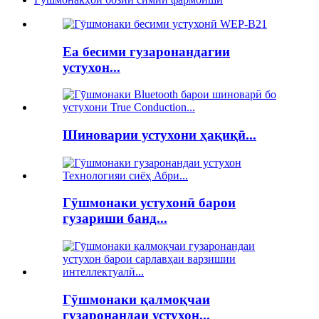
Ea бесими гузаронандагии
устухон...
Шиноварии устухони ҳақиқӣ...
Гӯшмонаки устухонӣ барои
гузариши банд...
Гӯшмонаки қалмоқчаи
гузаронандаи устухон...