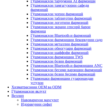
Гӯшмонакҳои тарҷумони AI фармоишӣ
Гӯшмонакҳои тамғагузории сафеди
фармоишӣ
Гӯшмонакҳои чопии фармоишӣ
Гӯшмонакҳои таблиғотии фармоишӣ
Гӯшмонакҳои логотипи фармоишӣ
Гӯшмонакҳои экрани сенсорӣ барои
фармоиш
Гӯшмонакҳои Bluetooth-и фармоишӣ
Гӯшмонакҳои фармоишии бекоркунии садо
Гӯшмонакҳои металлии фармоишӣ
Гӯшмонакҳои обногузари фармоишӣ
Гӯшмонакҳои шаффофи фармоишӣ
Гӯшмонакҳои фармоишии TWS
Гӯшмонакҳои бозии фармоишӣ
Гӯшмонакҳои Bluetooth-и фармоишии ANC
Гӯшмонакҳои бесими варзишии фармоишӣ
Гӯшмонакҳои бозии бесими фармоишӣ
Гӯшмонаки фармоишии гузаронандаи
устухон
Хизматрасонии OEM ва ODM
Гӯшмонакҳои яклухт
Веллип
Навовариҳои маҳсулот
Идоракунии сифат