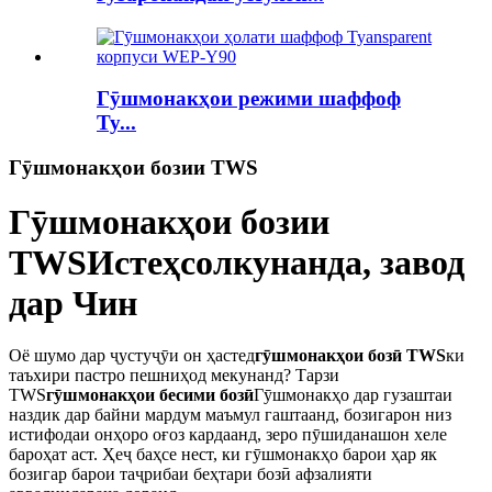
Гӯшмонакҳои режими шаффоф
Ty...
Гӯшмонакҳои бозии TWS
Гӯшмонакҳои бозии
TWS
Истеҳсолкунанда, завод
дар Чин
Оё шумо дар ҷустуҷӯи он ҳастед
гӯшмонакҳои бозӣ TWS
ки
таъхири пастро пешниҳод мекунанд? Тарзи
TWS
гӯшмонакҳои бесими бозӣ
Гӯшмонакҳо дар гузаштаи
наздик дар байни мардум маъмул гаштаанд, бозигарон низ
истифодаи онҳоро оғоз кардаанд, зеро пӯшиданашон хеле
бароҳат аст. Ҳеҷ баҳсе нест, ки гӯшмонакҳо барои ҳар як
бозигар барои таҷрибаи беҳтари бозӣ афзалияти