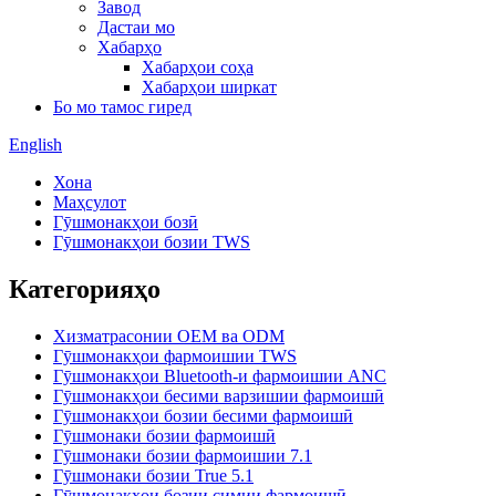
Завод
Дастаи мо
Хабарҳо
Хабарҳои соҳа
Хабарҳои ширкат
Бо мо тамос гиред
English
Хона
Маҳсулот
Гӯшмонакҳои бозӣ
Гӯшмонакҳои бозии TWS
Категорияҳо
Хизматрасонии OEM ва ODM
Гӯшмонакҳои фармоишии TWS
Гӯшмонакҳои Bluetooth-и фармоишии ANC
Гӯшмонакҳои бесими варзишии фармоишӣ
Гӯшмонакҳои бозии бесими фармоишӣ
Гӯшмонаки бозии фармоишӣ
Гӯшмонаки бозии фармоишии 7.1
Гӯшмонаки бозии True 5.1
Гӯшмонакҳои бозии симии фармоишӣ