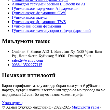
Айнакҳои тарҷумаи бесими Bluetooth бо AI
Гӯшмонакҳои тарҷумони AI фармоишӣ
Гӯшмонакҳои фармоишии OWS
Гӯшмонакҳои яклухт
Гӯшмонакҳои фармоишии TWS
Гӯшмонаки бозии фармоишӣ
Гӯшмонакҳои тамғагузории сафеди фармоишӣ
Маълумоти тамос
Ошёнаи 7, Бинои A13-1, Ван-Лин-Ху, №28 Ҷинг Банг
Рд., Лонг Фенг, Хуйчжоу, 516001 Гуандун, Чин.
sales2@wellyp.com
0086-13502277115
Номаҳои иттилоотӣ
Барои гирифтани маълумот дар бораи маҳсулот ё рӯйхати
нархҳо, лутфан почтаи электронии худро ба мо гузоред ва мо
дар давоми 12 соат бо шумо тамос хоҳем гирифт.
Ҳоло пурсед
© Ҳамаи ҳуқуқҳо маҳфузанд - 2022-2025
Маҳсулоти гарм
-