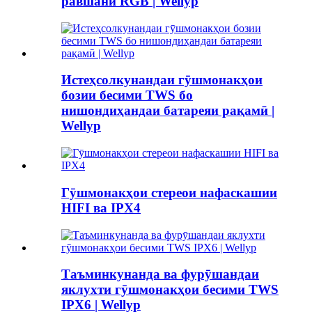
равшани RGB | Wellyp
Истеҳсолкунандаи гӯшмонакҳои
бозии бесими TWS бо
нишондиҳандаи батареяи рақамӣ |
Wellyp
Гӯшмонакҳои стереои нафаскашии
HIFI ва IPX4
Таъминкунанда ва фурӯшандаи
яклухти гӯшмонакҳои бесими TWS
IPX6 | Wellyp