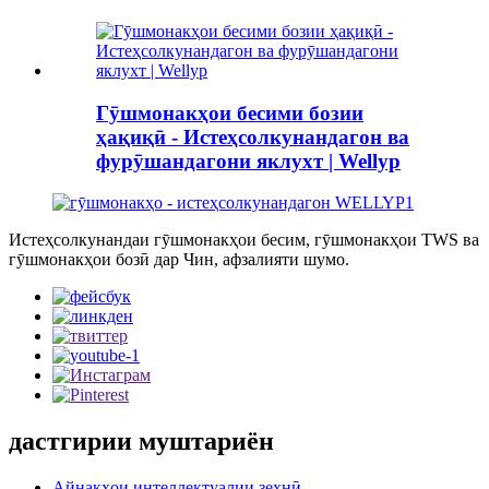
Гӯшмонакҳои бесими бозии
ҳақиқӣ - Истеҳсолкунандагон ва
фурӯшандагони яклухт | Wellyp
Истеҳсолкунандаи гӯшмонакҳои бесим, гӯшмонакҳои TWS ва
гӯшмонакҳои бозӣ дар Чин, афзалияти шумо.
дастгирии муштариён
Айнакҳои интеллектуалии зеҳнӣ