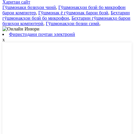
Харитаи сайт
Гӯшмонаки бозиҳои чинӣ
,
Гӯшмонакҳои бозӣ бо микрофон
барои компютер
,
Гӯшмонак ё гӯшмонак барои бозӣ
,
Беҳтарин
гӯшмонакҳои бозӣ бо микрофон
,
Беҳтарин гӯшмонакҳо барои
бозиҳои компютерӣ
,
Гӯшмонакҳои бозии симӣ
,
Фиристодани почтаи электронӣ
x