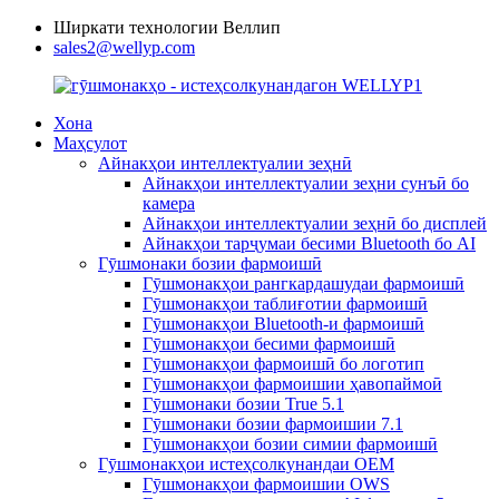
Ширкати технологии Веллип
sales2@wellyp.com
Хона
Маҳсулот
Айнакҳои интеллектуалии зеҳнӣ
Айнакҳои интеллектуалии зеҳни сунъӣ бо
камера
Айнакҳои интеллектуалии зеҳнӣ бо дисплей
Айнакҳои тарҷумаи бесими Bluetooth бо AI
Гӯшмонаки бозии фармоишӣ
Гӯшмонакҳои рангкардашудаи фармоишӣ
Гӯшмонакҳои таблиғотии фармоишӣ
Гӯшмонакҳои Bluetooth-и фармоишӣ
Гӯшмонакҳои бесими фармоишӣ
Гӯшмонакҳои фармоишӣ бо логотип
Гӯшмонакҳои фармоишии ҳавопаймоӣ
Гӯшмонаки бозии True 5.1
Гӯшмонаки бозии фармоишии 7.1
Гӯшмонакҳои бозии симии фармоишӣ
Гӯшмонакҳои истеҳсолкунандаи OEM
Гӯшмонакҳои фармоишии OWS