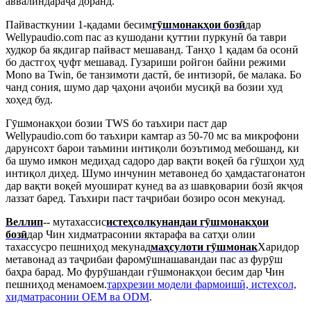
аввалиндараҷа доранд.
Пайвасткунии 1-қадами бесим
гӯшмонакҳои бозӣ
дар
Wellypaudio.com пас аз кушодани қуттии пуркунӣ ба таври
худкор ба якдигар пайваст мешаванд. Танҳо 1 қадам ба осонӣ
бо дастгоҳ ҷуфт мешавад. Гузариши ройгон байни режими
Mono ва Twin, бе танзимоти дастӣ, бе интизорӣ, бе малака. Бо
чанд сония, шумо дар ҷаҳони аҷоиби мусиқӣ ва бозии худ
хоҳед буд.
Гӯшмонакҳои бозии TWS бо таъхири паст дар
Wellypaudio.com бо таъхири камтар аз 50-70 мс ва микрофони
дарунсохт барои таъмини интиқоли боэътимод мебошанд, ки
ба шумо имкон медиҳад садоро дар вақти воқеӣ ба гӯшҳои худ
интиқол диҳед. Шумо инчунин метавонед бо ҳамдастагонатон
дар вақти воқеӣ муошират кунед ва аз шавқоварии бозӣ якҷоя
лаззат баред. Таъхири паст таҷрибаи бозиро осон мекунад.
Веллип
-- мутахассис
истеҳсолкунандаи гӯшмонакҳои
бозӣ
дар Чин хидматрасонии яктарафа ва сатҳи олии
тахассусро пешниҳод мекунад
маҳсулоти гӯшмонак
Харидор
метавонад аз таҷрибаи фаромӯшнашавандаи пас аз фурӯш
баҳра барад. Мо фурӯшандаи гӯшмонакҳои бесим дар Чин
пешниҳод менамоем.
тарҳрезии модели фармоишӣ, истеҳсол,
хидматрасонии OEM ва ODM
.