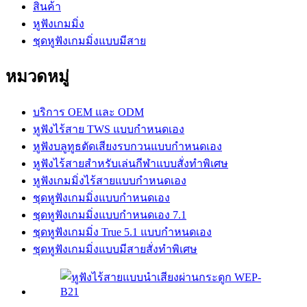
สินค้า
หูฟังเกมมิ่ง
ชุดหูฟังเกมมิ่งแบบมีสาย
หมวดหมู่
บริการ OEM และ ODM
หูฟังไร้สาย TWS แบบกำหนดเอง
หูฟังบลูทูธตัดเสียงรบกวนแบบกำหนดเอง
หูฟังไร้สายสำหรับเล่นกีฬาแบบสั่งทำพิเศษ
หูฟังเกมมิ่งไร้สายแบบกำหนดเอง
ชุดหูฟังเกมมิ่งแบบกำหนดเอง
ชุดหูฟังเกมมิ่งแบบกำหนดเอง 7.1
ชุดหูฟังเกมมิ่ง True 5.1 แบบกำหนดเอง
ชุดหูฟังเกมมิ่งแบบมีสายสั่งทำพิเศษ