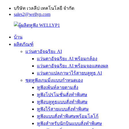
บริษัท เวลลีป เทคโนโลยี จำกัด
sales2@wellyp.com
บ้าน
ผลิตภัณฑ์
แว่นตาอัจฉริยะ AI
แว่นตาอัจฉริยะ AI พร้อมกล้อง
แว่นตาอัจฉริยะ AI พร้อมจอแสดงผล
แว่นตาแปลภาษาไร้สายบลูทูธ AI
ชุดหูฟังเกมมิ่งแบบกำหนดเอง
หูฟังเพ้นท์ลายตามสั่ง
หูฟังโปรโมชั่นสั่งทำพิเศษ
หูฟังบลูทูธแบบสั่งทำพิเศษ
หูฟังไร้สายแบบสั่งทำพิเศษ
หูฟังแบบสั่งทำพิเศษพร้อมโลโก้
หูฟังสำหรับนักบินแบบสั่งทำพิเศษ