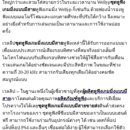
ใหญ่กว่าและสวมใส่สบายกว่าในระยะเวลานาน Wellyp
ชุดหูฟัง
เกมมิ่งแบบมีสาย
หูฟังเกมมิ่ง Wellyp ก็เช่นกัน ด้วยฟองน้ำรองหู
ฟังแบบเมมโมรี่โฟมและแถบคาดศีรษะที่ปรับได้กว้าง จึงเหมาะ
อย่างยิ่งสำหรับการเล่นเกมเป็นเวลานานและการใช้งานบ่อย
ครั้ง
เวลลีป
ชุดหูฟังเกมมิ่งแบบมีสาย
หูฟังเหล่านี้ได้รับการออกแบบมา
เพื่อมอบประสบการณ์เสียงรอบทิศทางที่สมจริงอย่างเต็มที่
ไมโครโฟนแบบรับเสียงรอบทิศทางช่วยให้ผู้ใช้สื่อสารกับเพื่อน
ร่วมเล่นเกมได้อย่างชัดเจนและมีประสิทธิภาพ ในขณะที่ช่วง
ความถี่ 20-20 kHz สามารถรับเสียงทุกเสียงได้อย่างคมชัด
สมบูรณ์แบบ
เวลลิป -- ในฐานะหนึ่งในผู้เชี่ยวชาญที่สุด
ผู้ผลิตหูฟังเกมมิ่งแบบมี
สาย
เราโดดเด่นด้วยคุณภาพ
ผลิตภัณฑ์หูฟัง
และบริการดีเยี่ยม
โปรดวางใจได้เลย
ชุดหูฟังเกมมิ่งแบบมีสายขายส่ง
สินค้าส่งตรง
จากโรงงานของเรา ชุดหูฟังพีซีแบบมีสายของเราเป็นแบบแฮนด์
ฟรี สามารถใช้งานร่วมกับอุปกรณ์ต่างๆ ได้ เช่น เดสก์ท็อป
แล็ปท็อป PS4 และอื่นๆ เชื่อมต่อได้ง่าย ผู้ใช้สามารถเลือกใช้ตัว