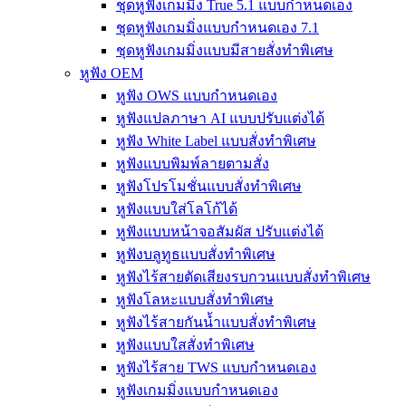
ชุดหูฟังเกมมิ่ง True 5.1 แบบกำหนดเอง
ชุดหูฟังเกมมิ่งแบบกำหนดเอง 7.1
ชุดหูฟังเกมมิ่งแบบมีสายสั่งทำพิเศษ
หูฟัง OEM
หูฟัง OWS แบบกำหนดเอง
หูฟังแปลภาษา AI แบบปรับแต่งได้
หูฟัง White Label แบบสั่งทำพิเศษ
หูฟังแบบพิมพ์ลายตามสั่ง
หูฟังโปรโมชั่นแบบสั่งทำพิเศษ
หูฟังแบบใส่โลโก้ได้
หูฟังแบบหน้าจอสัมผัส ปรับแต่งได้
หูฟังบลูทูธแบบสั่งทำพิเศษ
หูฟังไร้สายตัดเสียงรบกวนแบบสั่งทำพิเศษ
หูฟังโลหะแบบสั่งทำพิเศษ
หูฟังไร้สายกันน้ำแบบสั่งทำพิเศษ
หูฟังแบบใสสั่งทำพิเศษ
หูฟังไร้สาย TWS แบบกำหนดเอง
หูฟังเกมมิ่งแบบกำหนดเอง