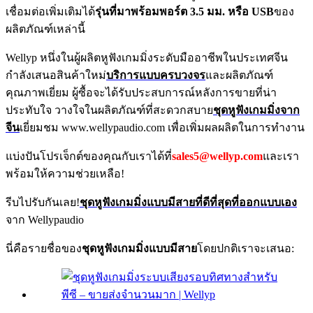
เชื่อมต่อเพิ่มเติมได้
รุ่นที่มาพร้อมพอร์ต 3.5 มม. หรือ USB
ของ
ผลิตภัณฑ์เหล่านี้
Wellyp หนึ่งในผู้ผลิตหูฟังเกมมิ่งระดับมืออาชีพในประเทศจีน
กำลังเสนอสินค้าใหม่
บริการแบบครบวงจร
และผลิตภัณฑ์
คุณภาพเยี่ยม ผู้ซื้อจะได้รับประสบการณ์หลังการขายที่น่า
ประทับใจ วางใจในผลิตภัณฑ์ที่สะดวกสบาย
ชุดหูฟังเกมมิ่งจาก
จีน
เยี่ยมชม www.wellypaudio.com เพื่อเพิ่มผลผลิตในการทำงาน
แบ่งปันโปรเจ็กต์ของคุณกับเราได้ที่
sales5@wellyp.com
และเรา
พร้อมให้ความช่วยเหลือ!
รีบไปรับกันเลย!
ชุดหูฟังเกมมิ่งแบบมีสายที่ดีที่สุดที่ออกแบบเอง
จาก Wellypaudio
นี่คือรายชื่อของ
ชุดหูฟังเกมมิ่งแบบมีสาย
โดยปกติเราจะเสนอ: