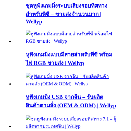
ชุดหูฟังเกมมิ่งระบบเสียงรอบทิศทาง
สำหรับพีซี – ขายส่งจำนวนมาก |
Wellyp
หูฟังเกมมิ่งแบบมีสายสำหรับพีซี พร้อม
ไฟ RGB ขายส่ง | Wellyp
หูฟังเกมมิ่ง USB จากจีน – รับผลิต
สินค้าตามสั่ง (OEM & ODM) | Wellyp