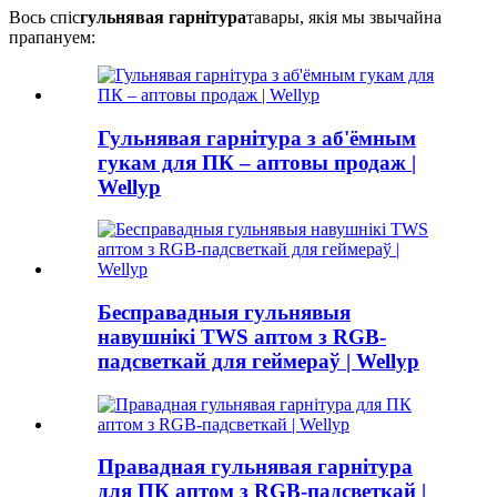
Вось спіс
гульнявая гарнітура
тавары, якія мы звычайна
прапануем:
Гульнявая гарнітура з аб'ёмным
гукам для ПК – аптовы продаж |
Wellyp
Бесправадныя гульнявыя
навушнікі TWS аптом з RGB-
падсветкай для геймераў | Wellyp
Правадная гульнявая гарнітура
для ПК аптом з RGB-падсветкай |