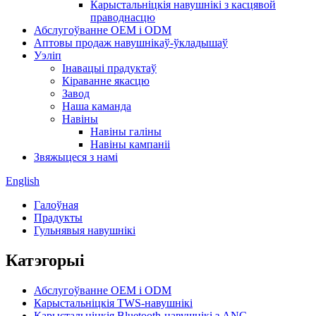
Карыстальніцкія навушнікі з касцявой
праводнасцю
Абслугоўванне OEM і ODM
Аптовы продаж навушнікаў-ўкладышаў
Уэліп
Інавацыі прадуктаў
Кіраванне якасцю
Завод
Наша каманда
Навіны
Навіны галіны
Навіны кампаніі
Звяжыцеся з намі
English
Галоўная
Прадукты
Гульнявыя навушнікі
Катэгорыі
Абслугоўванне OEM і ODM
Карыстальніцкія TWS-навушнікі
Карыстальніцкія Bluetooth-навушнікі з ANC