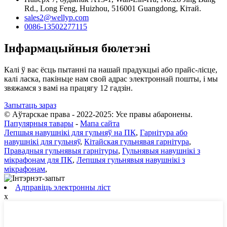
Rd., Long Feng, Huizhou, 516001 Guangdong, Кітай.
sales2@wellyp.com
0086-13502277115
Інфармацыйныя бюлетэні
Калі ў вас ёсць пытанні па нашай прадукцыі або прайс-лісце,
калі ласка, пакіньце нам свой адрас электроннай пошты, і мы
звяжамся з вамі на працягу 12 гадзін.
Запытаць зараз
© Аўтарскае права - 2022-2025: Усе правы абаронены.
Папулярныя тавары
-
Мапа сайта
Лепшыя навушнікі для гульняў на ПК
,
Гарнітура або
навушнікі для гульняў
,
Кітайская гульнявая гарнітура
,
Правадныя гульнявыя гарнітуры
,
Гульнявыя навушнікі з
мікрафонам для ПК
,
Лепшыя гульнявыя навушнікі з
мікрафонам
,
Адправіць электронны ліст
x