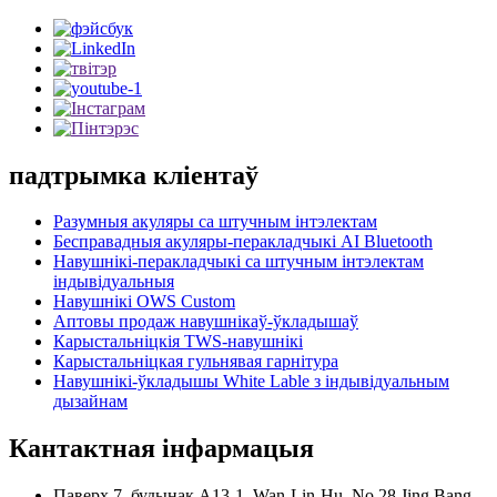
падтрымка кліентаў
Разумныя акуляры са штучным інтэлектам
Бесправадныя акуляры-перакладчыкі AI Bluetooth
Навушнікі-перакладчыкі са штучным інтэлектам
індывідуальныя
Навушнікі OWS Custom
Аптовы продаж навушнікаў-ўкладышаў
Карыстальніцкія TWS-навушнікі
Карыстальніцкая гульнявая гарнітура
Навушнікі-ўкладышы White Lable з індывідуальным
дызайнам
Кантактная інфармацыя
Паверх 7, будынак A13-1, Wan-Lin-Hu, No.28 Jing Bang