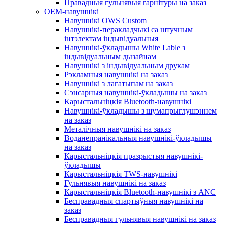
Правадныя гульнявыя гарнітуры на заказ
OEM-навушнікі
Навушнікі OWS Custom
Навушнікі-перакладчыкі са штучным
інтэлектам індывідуальныя
Навушнікі-ўкладышы White Lable з
індывідуальным дызайнам
Навушнікі з індывідуальным друкам
Рэкламныя навушнікі на заказ
Навушнікі з лагатыпам на заказ
Сэнсарныя навушнікі-ўкладышы на заказ
Карыстальніцкія Bluetooth-навушнікі
Навушнікі-ўкладышы з шумапрыглушэннем
на заказ
Металічныя навушнікі на заказ
Воданепранікальныя навушнікі-ўкладышы
на заказ
Карыстальніцкія празрыстыя навушнікі-
ўкладышы
Карыстальніцкія TWS-навушнікі
Гульнявыя навушнікі на заказ
Карыстальніцкія Bluetooth-навушнікі з ANC
Бесправадныя спартыўныя навушнікі на
заказ
Бесправадныя гульнявыя навушнікі на заказ