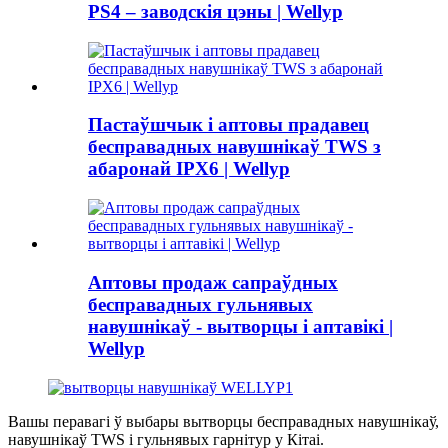
PS4 – заводскія цэны | Wellyp
Пастаўшчык і аптовы прадавец
бесправадных навушнікаў TWS з
абаронай IPX6 | Wellyp
Аптовы продаж сапраўдных
бесправадных гульнявых
навушнікаў - вытворцы і аптавікі |
Wellyp
Вашы перавагі ў выбары вытворцы бесправадных навушнікаў,
навушнікаў TWS і гульнявых гарнітур у Кітаі.