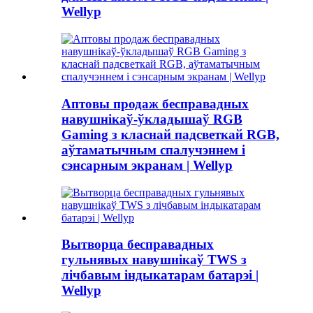
Wellyp
Аптовы продаж бесправадных
навушнікаў-ўкладышаў RGB
Gaming з класнай падсветкай RGB,
аўтаматычным спалучэннем і
сэнсарным экранам | Wellyp
Вытворца бесправадных
гульнявых навушнікаў TWS з
лічбавым індыкатарам батарэі |
Wellyp