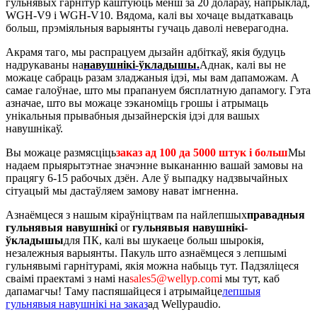
гульнявых гарнітур каштуюць менш за 20 долараў, напрыклад,
WGH-V9 і WGH-V10. Вядома, калі вы хочаце выдаткаваць
больш, прэміяльныя варыянты гучаць даволі неверагодна.
Акрамя таго, мы распрацуем дызайн адбіткаў, якія будуць
надрукаваны на
навушнікі-ўкладышы.
Аднак, калі вы не
можаце сабраць разам зладжаныя ідэі, мы вам дапаможам. А
самае галоўнае, што мы прапануем бясплатную дапамогу. Гэта
азначае, што вы можаце зэканоміць грошы і атрымаць
унікальныя прывабныя дызайнерскія ідэі для вашых
навушнікаў.
Вы можаце размясціць
заказ ад 100 да 5000 штук і больш
Мы
надаем прыярытэтнае значэнне выкананню вашай замовы на
працягу 6-15 рабочых дзён. Але ў выпадку надзвычайных
сітуацый мы дастаўляем замову нават імгненна.
Азнаёмцеся з нашым кіраўніцтвам па найлепшых
правадныя
гульнявыя навушнікі
or
гульнявыя навушнікі-
ўкладышы
для ПК, калі вы шукаеце больш шырокія,
незалежныя варыянты. Пакуль што азнаёмцеся з лепшымі
гульнявымі гарнітурамі, якія можна набыць тут. Падзяліцеся
сваімі праектамі з намі на
sales5@wellyp.com
і мы тут, каб
дапамагчы! Таму паспяшайцеся і атрымайце
лепшыя
гульнявыя навушнікі на заказ
ад Wellypaudio.