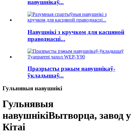
навушнікаў...
Навушнікі з кручком для касцяной
праводнасці...
Празрысты рэжым навушнікаў-
ўкладышаў...
Гульнявыя навушнікі
Гульнявыя
навушнікі
Вытворца, завод у
Кітаі