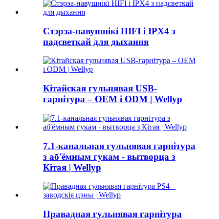
Стэрэа-навушнікі HIFI і IPX4 з
падсветкай для дыхання
Кітайская гульнявая USB-
гарнітура – ​​OEM і ODM | Wellyp
7.1-канальная гульнявая гарнітура
з аб'ёмным гукам - вытворца з
Кітая | Wellyp
Правадная гульнявая гарнітура