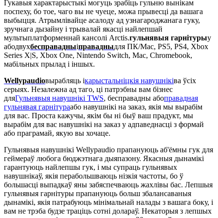
Гукавыя характарыстыкі могуць зрабіць гульню вынікам
поспеху, бо тое, чаго вы не чуеце, можа прывесці да вашага
выбыцця. Атрымлівайце асалоду ад узнагароджанага гуку,
зручнага дызайну і трывалай якасці найлепшай
мультыплатформеннай кансолі Arctis.
гульнявыя гарнітуры
у
абодвух
бесправадны
і
правадны
для ПК/Mac, PS5, PS4, Xbox
Series X|S, Xbox One, Nintendo Switch, Mac, Chromebook,
мабільных прылад і іншых.
Wellypaudio
вырабляць і
карыстальніцкія навушнікі
ва ўсіх
серыях. Незалежна ад таго, ці патрэбны вам бізнес
для
Гульнявыя навушнікі TWS
, бесправадны або
правадная
гульнявая гарнітура
або навушнікі на заказ, якія мы вырабім
для вас. Проста кажучы, якім бы ні быў ваш прадукт, мы
вырабім для вас навушнікі на заказ у адпаведнасці з формай
або праграмай, якую вы хочаце.
Гульнявыя навушнікі Wellypaudio прапануюць аб'ёмны гук для
геймераў любога бюджэтнага дыяпазону. Якасныя дынамікі
гарантуюць найлепшы гук, і мы супраць гульнявых
навушнікаў, якія перабольшваюць нізкія частоты, бо ў
большасці выпадкаў яны забяспечваюць жахлівы бас. Лепшыя
гульнявыя гарнітуры прапануюць больш збалансаваныя
дынамікі, якія патрабуюць мінімальнай налады з вашага боку, і
вам не трэба будзе траціць сотні долараў. Некаторыя з лепшых