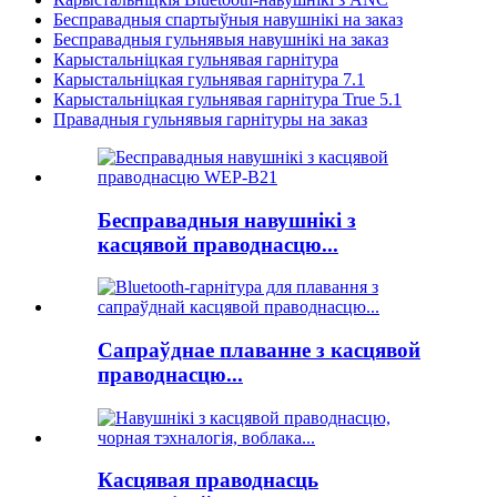
Бесправадныя спартыўныя навушнікі на заказ
Бесправадныя гульнявыя навушнікі на заказ
Карыстальніцкая гульнявая гарнітура
Карыстальніцкая гульнявая гарнітура 7.1
Карыстальніцкая гульнявая гарнітура True 5.1
Правадныя гульнявыя гарнітуры на заказ
Бесправадныя навушнікі з
касцявой праводнасцю...
Сапраўднае плаванне з касцявой
праводнасцю...
Касцявая праводнасць