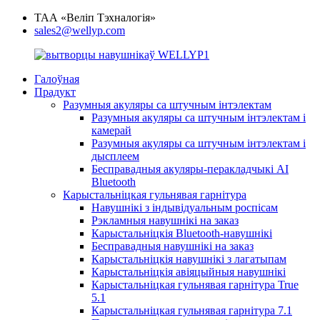
ТАА «Веліп Тэхналогія»
sales2@wellyp.com
Галоўная
Прадукт
Разумныя акуляры са штучным інтэлектам
Разумныя акуляры са штучным інтэлектам і
камерай
Разумныя акуляры са штучным інтэлектам і
дысплеем
Бесправадныя акуляры-перакладчыкі AI
Bluetooth
Карыстальніцкая гульнявая гарнітура
Навушнікі з індывідуальным роспісам
Рэкламныя навушнікі на заказ
Карыстальніцкія Bluetooth-навушнікі
Бесправадныя навушнікі на заказ
Карыстальніцкія навушнікі з лагатыпам
Карыстальніцкія авіяцыйныя навушнікі
Карыстальніцкая гульнявая гарнітура True
5.1
Карыстальніцкая гульнявая гарнітура 7.1