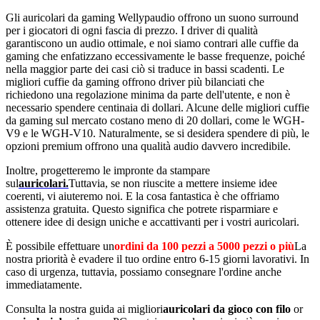
Gli auricolari da gaming Wellypaudio offrono un suono surround
per i giocatori di ogni fascia di prezzo. I driver di qualità
garantiscono un audio ottimale, e noi siamo contrari alle cuffie da
gaming che enfatizzano eccessivamente le basse frequenze, poiché
nella maggior parte dei casi ciò si traduce in bassi scadenti. Le
migliori cuffie da gaming offrono driver più bilanciati che
richiedono una regolazione minima da parte dell'utente, e non è
necessario spendere centinaia di dollari. Alcune delle migliori cuffie
da gaming sul mercato costano meno di 20 dollari, come le WGH-
V9 e le WGH-V10. Naturalmente, se si desidera spendere di più, le
opzioni premium offrono una qualità audio davvero incredibile.
Inoltre, progetteremo le impronte da stampare
sul
auricolari.
Tuttavia, se non riuscite a mettere insieme idee
coerenti, vi aiuteremo noi. E la cosa fantastica è che offriamo
assistenza gratuita. Questo significa che potrete risparmiare e
ottenere idee di design uniche e accattivanti per i vostri auricolari.
È possibile effettuare un
ordini da 100 pezzi a 5000 pezzi o più
La
nostra priorità è evadere il tuo ordine entro 6-15 giorni lavorativi. In
caso di urgenza, tuttavia, possiamo consegnare l'ordine anche
immediatamente.
Consulta la nostra guida ai migliori
auricolari da gioco con filo
or