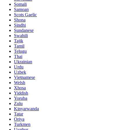
Somali
Samoan
Scots Gaelic
Shona
Sindhi
Sundanese
Swahili
Tajik
Tamil
Telugu
Thai
Ukrainian
Urdu
Uzbek
Vietnamese
Welsh
Xhosa
Yiddish
Yoruba
Zulu
Kinyarwanda
Tatar
Oriya
Turkmen
Uyghur