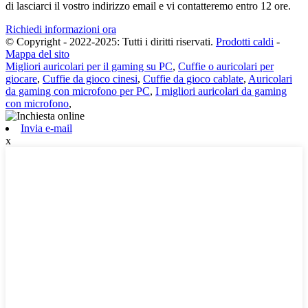
di lasciarci il vostro indirizzo email e vi contatteremo entro 12 ore.
Richiedi informazioni ora
© Copyright - 2022-2025: Tutti i diritti riservati.
Prodotti caldi
-
Mappa del sito
Migliori auricolari per il gaming su PC
,
Cuffie o auricolari per
giocare
,
Cuffie da gioco cinesi
,
Cuffie da gioco cablate
,
Auricolari
da gaming con microfono per PC
,
I migliori auricolari da gaming
con microfono
,
Invia e-mail
x