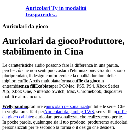
Auricolari Ty in modalità
trasparente...
Auricolari da gioco
Auricolari da gioco
Produttore,
stabilimento in Cina
Le caratteristiche audio possono fare la differenza in una partita,
perché ciò che non senti può costarti l'eliminazione. Goditi il ​​suono
pluripremiato, il design confortevole e la qualità duratura delle
migliori cuffie Arctis multipiattaforma.
cuffie da gioco
in
entrambi
senza fili
E
cablato
per PC/Mac, PS5, PS4, Xbox Series
X|S, Xbox One, Nintendo Switch, Mac, Chromebook, dispositivi
mobili e altro ancora.
Wellypaudio
produrre e
auricolari personalizzati
in tutte le serie. Che
tu voglia fare affari per
Auricolari da gaming TWS
, senza fili o
cuffie
da gioco cablate
o auricolari personalizzati che realizzeremo per te.
In poche parole, qualunque sia il tuo prodotto, produrremo auricolari
personalizzati per te secondo la forma o il design che desideri.