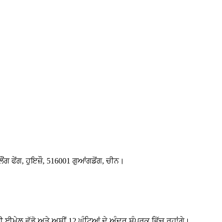
ਂਗ ਫੇਂਗ, ਹੁਇਜ਼ੌ, 516001 ਗੁਆਂਗਡੋਂਗ, ਚੀਨ।
ੀ ਈਮੇਲ ਛੱਡੋ ਅਤੇ ਅਸੀਂ 12 ਘੰਟਿਆਂ ਦੇ ਅੰਦਰ ਸੰਪਰਕ ਵਿੱਚ ਰਹਾਂਗੇ।