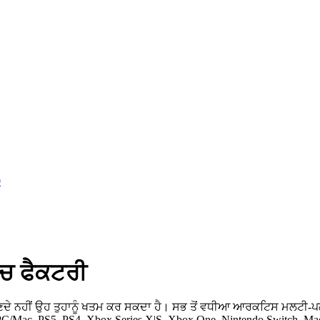
ੱਚ ਫੈਕਟਰੀ
ਸੀਂ ਸੁਣਦੇ ਨਹੀਂ ਉਹ ਤੁਹਾਨੂੰ ਖਤਮ ਕਰ ਸਕਦਾ ਹੈ। ਸਭ ਤੋਂ ਵਧੀਆ ਆਰਕਟਿਸ ਮਲ
PC/Mac, PS5, PS4, Xbox Series X|S, Xbox One, Nintendo Switch, 