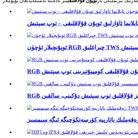
لەرنىڭ تىزىملىكى بار
ئويۇن قۇلاقلىقى