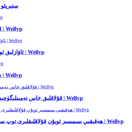
HIFI ۋە X4
جۇڭگو USB ئويۇن ق
7.1 ئاۋازلىق ئويۇن قۇلاقلىقى – جۇڭگو ئىشلەپچىقارغۇچى | Wellyp
PS4 سىملىق ئويۇن قۇلاقلىقى – زاۋۇت باھاسى | Wellyp
IPX6 سىمسىز TWS قۇلاقلىق خاس تەمىنلىگۈچىسى ۋە توپ ساتقۇچىسى | Wellyp
ھەقىقىي سىمسىز ئويۇن قۇلاقلىقلىرى توپ سېتىش - ئىشلەپچىقارغۇچىلار ۋە توپ ساتقۇچىلار | Wellyp