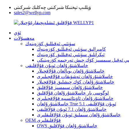
ۋېللىپ تېخنىكا شىركىتى چەكلىك شىركىتى
sales2@wellyp.com
ئۆي
مەھسۇلات
سۈنئىي ئەقىللىق كۆزەينەك
كامېرالىق سۈنئىي ئەقىللىق كۆزەينەك
ئېكرانلىق سۈنئىي ئەقىللىق كۆزەينەك
ىي ئەقىل سىمسىز كۆك چىش تەرجىمە كۆزەينىكى
خاسلاشتۇرۇلغان ئويۇن قۇلاقلىقى
خاسلاشتۇرۇلغان بويالغان قۇلاقچىلار
خاسلاشتۇرۇلغان تەشۋىقات قۇلاقچىلىرى
خاسلاشتۇرۇلغان كۆك چىشلىق قۇلاقچىلار
خاسلاشتۇرۇلغان سىمسىز قۇلاقلىق
لوگوسى بار خاسلاشتۇرۇلغان قۇلاقلىق
خاسلاشتۇرۇلغان ئاۋىئاتسىيە قۇلاقچىلىرى
خاسلاشتۇرۇلغان True 5.1 ئويۇن قۇلاقلىقى
خاسلاشتۇرۇلغان 7.1 ئويۇن قۇلاقلىقى
خاسلاشتۇرۇلغان سىملىق ئويۇن قۇلاقلىقلىرى
OEM قۇلاقلىقلىرى
OWS خاسلاشتۇرۇلغان قۇلاقلىق