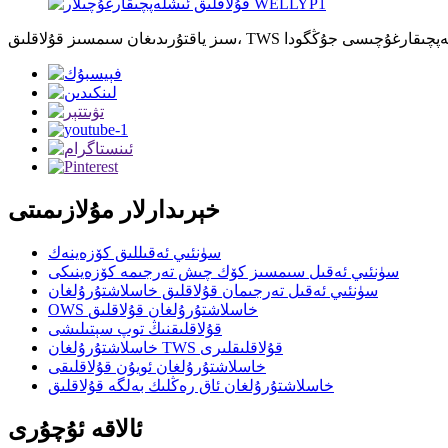
خېرىدارلار مۇلازىمىتى
سۈنئىي ئەقىللىق كۆزەينەك
سۈنئىي ئەقىل سىمسىز كۆك چىش تەرجىمە كۆزەينىكى
سۈنئىي ئەقىل تەرجىمان قۇلاقلىق خاسلاشتۇرۇلغان
OWS خاسلاشتۇرۇلغان قۇلاقلىق
قۇلاقلىقنىڭ توپ سېتىلىشى
خاسلاشتۇرۇلغان TWS قۇلاقلىقلىرى
خاسلاشتۇرۇلغان ئويۇن قۇلاقلىقى
خاسلاشتۇرۇلغان ئاق رەڭلىك بەلگە قۇلاقلىق
ئالاقە ئۇچۇرى