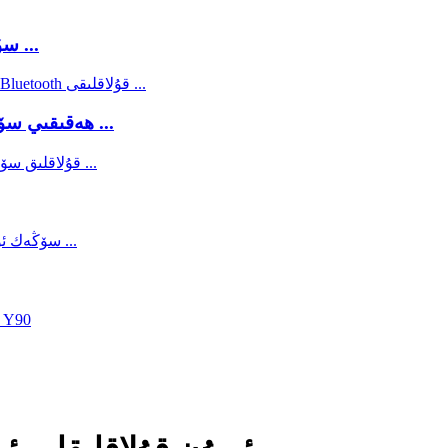
سۆڭەك ئۆتكۈزۈشچانلىقى سىمسىز ئېلىكتىرونلۇق ...
ھەقىقىي سۆڭەك ئۆتكۈزۈشچانلىقى سۇ ئۈزۈش ماشىنىسى ...