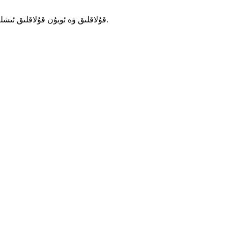
سىز ياقتۇرىدىغان سىمسىز قۇلاقلىق، TWS قۇلاقلىق ۋە ئويۇن قۇلاقلىق ئىشلەپچىقارغۇچىسى جۇڭگودا.