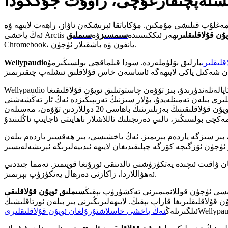
شلەپچىقارغۇچى، زاۋۇت جۇڭگودا
مەغلۇپ قىلىشى مۇمكىن. مۇكاپاتقا ئېرىشكەن ئاۋاز، راھەت لايىھە ۋە
يۇن قۇلاقلىقلىرى
ھەر ئىككىسىدە
سىمسىز
ۋە
سىملىق
Chromebook، يانفون ۋە باشقىلار ئۈچۈن.
قلىقلىرى
بارلىق بۆلۈملەردە. سودا قىلماقچى بولسىڭىزمۇ
Wellypaudio
Wellypaudio ئويۇن قۇلاقلىقى ئويۇنچىلار ئۈچۈن ئەرزان باھالىق ئاۋاز بىلەن تەمىنلەيدۇ. سۈپەتلىك قوزغاتقۇچلار ئەڭ ياخشى ئاۋازغا ئېرىشىشىڭىزنى كاپالەتلەندۈرىدۇ، بىز تۆۋەن چاستوتىلىق ئويۇن قۇلاقلىقىغا
ىرى بىلەن تەمىنلەيدۇ، بۇلار سىزنىڭ تەرىپىڭىزدە ئەڭ ئاز تەڭشەشنى
تەلەپ قىلىدۇ، سىز يۈزلىگەن دوللار خەجلىشىڭىزنىڭ ھاجىتى يوق. بازاردىكى ئەڭ ياخشى ئويۇن قۇلاقلىقىنىڭ بەزىلىرىنىڭ باھاسى 20 دوللاردىن تۆۋەن، مەسىلەن WGH-V9 ۋە WGH-V10. ئەلۋەتتە، ئەگەر سىز
، بىز سىزگە ياردەم بېرىمىز. ئەڭ ياخشىسى، بىز ھەقسىز ياردەم بىلەن
ەت كۈنىگىچە بولغان ۋاقىت ئىچىدە يەتكۈزۈشنى ئالدىنقى ئورۇنغا قويىمىز. ئەمما جىددىي
ئەھۋاللاردا، زاكازنى دەرھال يەتكۈزۈپ بېرىمىز.
سى ئۈچۈن قوللانمىمىزنى تەكشۈرۈپ بېقىڭ
سىملىق ئويۇن قۇلاقلىقى
ئىلگىرىلەڭ
ئەڭ ياخشى خاسلاشتۇرۇلغان ئويۇن قۇلاقلىقلىرى