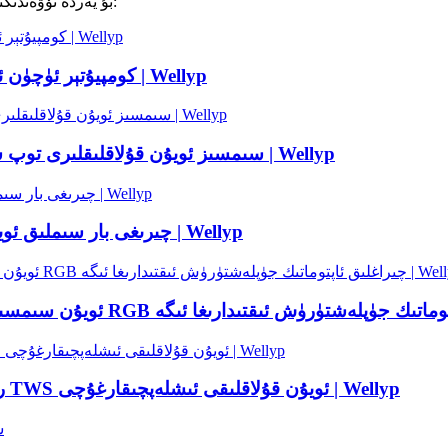
بىز ئادەتتە تەمىنلەيدىغان بۇيۇملار:
بۇ يەردە تۆۋەندىكى
كومپيۇتېر ئۈچۈن ئايلانما ئاۋازلىق ئويۇن قۇلاقلىقى – توپ سېتىش | Wellyp
ئويۇنچىلار ئۈچۈن RGB چىراغلىق TWS سىمسىز ئويۇن قۇلاقلىقلىرى توپ سېتىش | Wellyp
RGB چىرىغى بار سىملىق ئويۇن قۇلاقلىقى كومپيۇتېرىنى توپ سېتىش | Wellyp
رەقەملىك باتارېيە كۆرسەتكۈچىگە ئىگە سىمسىز TWS ئويۇن قۇلاقلىقى ئىشلەپچىقارغۇچى | Wellyp