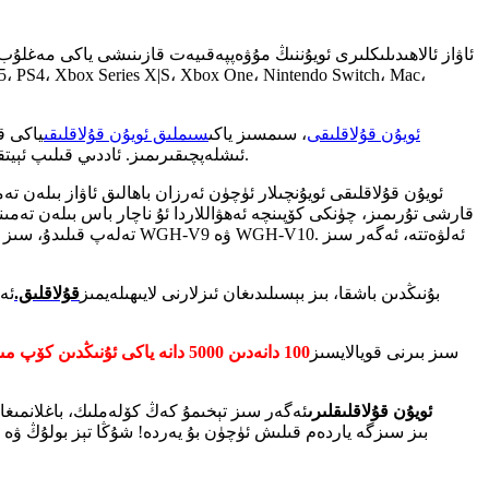
ئاۋاز ئالاھىدىلىكلىرى ئويۇننىڭ مۇۋەپپەقىيەت قازىنىشى ياكى مەغلۇ
، PS4، Xbox Series X|S، Xbox One، Nintendo Switch، Mac،
TWS ئويۇن قۇلاقلىقى
، سىمسىز ياكى
سىملىق ئويۇن قۇلاقلىقى
ياكى ق
ئىشلەپچىقىرىمىز. ئاددىي قىلىپ ئېيتقاندا، مەھسۇلاتىڭىز نېمە بولۇشىدىن قەتئىينەزەر، بىز سىز ئۈچۈن خالىغان شەكىل ياكى لايىھەگە ئاساسەن خاس قۇلاقلىق ئىشلەپ چىقىرىمىز.
قارشى تۇرىمىز، چۈنكى كۆپىنچە ئەھۋاللاردا ئۇ ناچار باس بىلەن تەمى
بۇنىڭدىن باشقا، بىز بېسىلىدىغان ئىزلارنى لايىھىلەيمىز
قۇلاقلىق.
ئە
سىز بىرنى قويالايسىز
100 دانەدىن 5000 دانە ياكى ئۇنىڭدىن كۆپ مىقداردا بۇيرۇتما بېرىش
ئويۇن قۇلاقلىقلىرى
ئەگەر سىز تېخىمۇ كەڭ كۆلەملىك، باغلانمىغان
بىز سىزگە ياردەم قىلىش ئۈچۈن بۇ يەردە! شۇڭا تېز بولۇڭ ۋە ئا