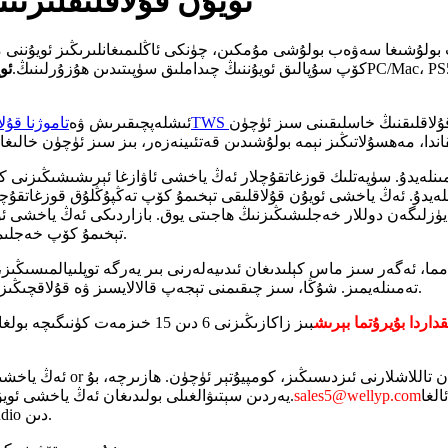
ئويۇن قۇلاقلىقلىرى
ئى
ب بولۇشىغا سەۋەب بولۇشى مۇمكىن، چۈنكى ئاڭلىمىغانلىرىڭىز ئويۇننى 
PC/Mac، PS5
ئەڭ ياخشى Arctis كۆپ سۇپالىق ئويۇننىڭ چىداملىق سۈپىتىدىن ھۇزۇرلىنىڭ.
ئو
ۇلاقلىقنىڭ خاسلىقىنى سىز ئۈچۈن
ئىشلەپچىقىرىش ۋە
تاموژنا قۇلا
نلەيدۇ. ئەڭ ياخشى ئويۇن قۇلاقلىقى تېخىمۇ كۆپ تەڭپۇڭلۇق قوزغاتقۇچل
تېخىمۇ كۆپ خەجلىمەكچى بولسىڭىز، ئالىي دەرىجىلىك تاللاشلار ناھايىتى ئاجايىپ ئاڭلىنىدۇ.
مما، ئەگەر سىز ماس كېلىدىغان ئىدىيەلەرنى بىر يەرگە توپلىيالمىسىڭىز
تەمىنلەيمىز. شۇڭا، سىز چىقىمنى تېجەپ قالالايسىز ۋە قۇلاقچىڭىز ئۈچۈن ئۆزگىچە كۆزگە چېلىقىدىغان لايىھە ئىدىيەلىرىگە ئېرىشەلەيسىز.
بىز زاكازىڭىزنى 6 دىن 15 خىزم
 تاللاشلارنى ئىزدىسىڭىز، كومپيۇتېر ئۈچۈن. ھازىرچە، بۇ
or
ئەڭ ياخشى
لغا
sales5@wellyp.com
يەردىن سېتىۋالغىلى بولىدىغان ئەڭ ياخشى ئويۇن قۇلاقلىقلىرىغا قاراپ بېقىڭ. لايىھەلىرىڭىزنى بىز بىلەن ئورتاقلىشىڭ.
Wellypaudio دىن.