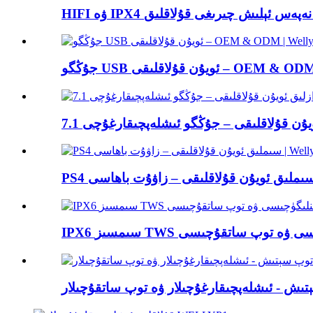
IP ستېرېئو نەپەس ئېلىش چىرىغى قۇلاقلىق
ۇلاقلىقى – OEM & ODM | Wellyp