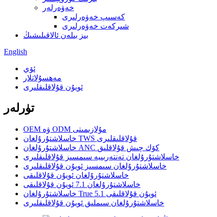
خەۋەرلەر
كەسىپ خەۋەرلىرى
شىركەت خەۋەرلىرى
بىز بىلەن ئالاقىلىشىڭ
English
ئۆي
مەھسۇلاتلار
ئويۇن قۇلاقلىقلىرى
تۈرلەر
OEM ۋە ODM مۇلازىمىتى
خاسلاشتۇرۇلغان TWS قۇلاقلىقلىرى
خاسلاشتۇرۇلغان ANC كۆك چىش قۇلاقلىق
خاسلاشتۇرۇلغان تەنتەربىيە سىمسىز قۇلاقلىقلىرى
خاسلاشتۇرۇلغان سىمسىز ئويۇن قۇلاقلىقلىرى
خاسلاشتۇرۇلغان ئويۇن قۇلاقلىقى
خاسلاشتۇرۇلغان 7.1 ئويۇن قۇلاقلىقى
خاسلاشتۇرۇلغان True 5.1 ئويۇن قۇلاقلىقى
خاسلاشتۇرۇلغان سىملىق ئويۇن قۇلاقلىقلىرى