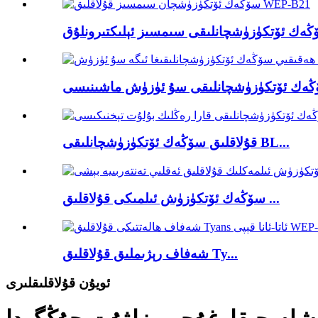
قۇلاقلىق سۆڭەك ئۆتكۈزۈشچانلىقى BL...
سۆڭەك ئۆتكۈزۈش ئىلمىكى قۇلاقلىق ...
شەفاف رېژىملىق قۇلاقلىق Ty...
ئويۇن قۇلاقلىقلىرى