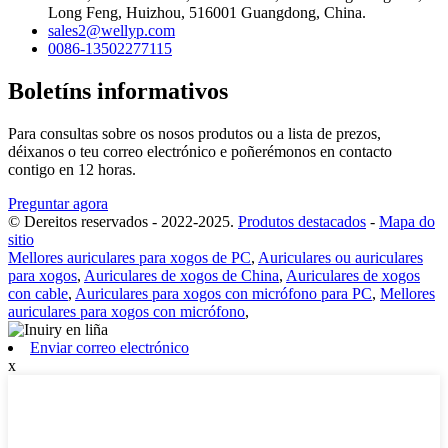
Long Feng, Huizhou, 516001 Guangdong, China.
sales2@wellyp.com
0086-13502277115
Boletíns informativos
Para consultas sobre os nosos produtos ou a lista de prezos,
déixanos o teu correo electrónico e poñerémonos en contacto
contigo en 12 horas.
Preguntar agora
© Dereitos reservados - 2022-2025.
Produtos destacados
-
Mapa do
sitio
Mellores auriculares para xogos de PC
,
Auriculares ou auriculares
para xogos
,
Auriculares de xogos de China
,
Auriculares de xogos
con cable
,
Auriculares para xogos con micrófono para PC
,
Mellores
auriculares para xogos con micrófono
,
Enviar correo electrónico
x