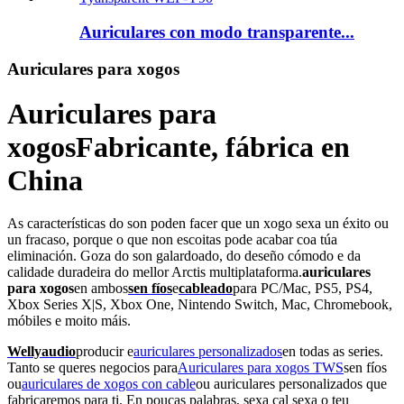
Auriculares con modo transparente...
Auriculares para xogos
Auriculares para
xogos
Fabricante, fábrica en
China
As características do son poden facer que un xogo sexa un éxito ou
un fracaso, porque o que non escoitas pode acabar coa túa
eliminación. Goza do son galardoado, do deseño cómodo e da
calidade duradeira do mellor Arctis multiplataforma.
auriculares
para xogos
en ambos
sen fíos
e
cableado
para PC/Mac, PS5, PS4,
Xbox Series X|S, Xbox One, Nintendo Switch, Mac, Chromebook,
móbiles e moito máis.
Wellyaudio
producir e
auriculares personalizados
en todas as series.
Tanto se queres negocios para
Auriculares para xogos TWS
sen fíos
ou
auriculares de xogos con cable
ou auriculares personalizados que
fabricaremos para ti. En poucas palabras, sexa cal sexa o teu