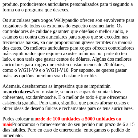
produto, produciremos auriculares personalizados para ti segundo a
forma ou o programa que desexes.
Os auriculares para xogos Wellypaudio ofrecen son envolvente para
xogadores de todos os extremos do espectro orzamentario. Os
controladores de calidade garanten que obteñas o mellor audio, e
estamos en contra dos auriculares para xogos que se exceden nas
frecuencias baixas, xa que proporcionan graves terribles na maioría
dos casos. Os mellores auriculares para xogos ofrecen controladores
máis equilibrados que requiren axustes mínimos por parte do teu
lado, e non terás que gastar centos de dólares. Algúns dos mellores
auriculares para xogos que existen custan menos de 20 dólares,
como o WGH-V9 e o WGH-V10. Por suposto, se queres gastar
máis, as opcións premium soan bastante incribles.
Ademais, deseñaremos as impresións que se imprimirán
no
auriculares.
Non obstante, se non es capaz de xuntar ideas
coherentes, axudarémosche. E o mellor de todo é que ofrecemos
asistencia gratuíta. Polo tanto, significa que podes aforrar custos e
obter ideas de deseño únicas e rechamantes para os teus auriculares.
Podes colocar un
orde de 100 unidades a 5000 unidades ou
máis
Priorizamos o fornecemento do seu pedido nun prazo de 6 a 15
días hábiles. Pero en caso de emerxencia, entregamos o pedido de
inmediato.