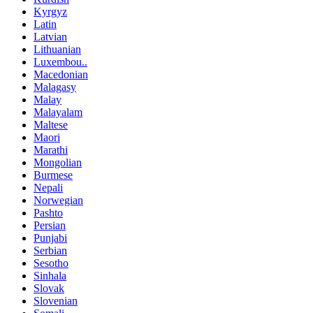
Kyrgyz
Latin
Latvian
Lithuanian
Luxembou..
Macedonian
Malagasy
Malay
Malayalam
Maltese
Maori
Marathi
Mongolian
Burmese
Nepali
Norwegian
Pashto
Persian
Punjabi
Serbian
Sesotho
Sinhala
Slovak
Slovenian