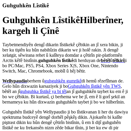
Guhguhkên Lîstikê
Guhguhkên Lîstikê
Hilberîner,
kargeh li Çînê
Taybetmendiyên dengî dikarin lîstikekê çêbikin an jî xera bikin, ji
ber ku tiştên ku hûn nabihîzin dikarin we ji holê rakin. Ji dengê
xelatgir, sêwirana rehet û kalîteya domdar a çêtirîn pir-platformên
Arctis kêfê bistînin.
guhguhkên lîstikê
di herduyan de
bêtêl
û
têlkirî
ji
bo PC/Mac, PS5, PS4, Xbox Series X|S, Xbox One, Nintendo
Switch, Mac, Chromebook, mobîl û hêj bêtir.
Wellypaudio
berhem û
guhguhkên gumrikê
di hemû rêzefîlman de.
Gelo hûn dixwazin karsaziyek ji bo
Guhguhkên lîstikê yên TWS
,
bêtêl an jî
guhguhka lîstikê ya bi têl
an jî guhguhkên taybet ku em ê ji
bo we çêbikin. Bi kurtasî, çi berhema we be jî, em ê li gorî şekil an
bernameya ku hûn dixwazin guhguhkên taybet ji bo we hilberînin.
Guhguhên lîstikê yên Wellypaudio ji bo lîstikvanan li her du dawiya
spektruma budceyê dengê dorhêl pêşkêş dikin. Ajokarên bi kalîte
piştrast dikin ku hûn dengê çêtirîn bistînin, û em li dijî guhguhên
lîstikê ne ku frekansên nizm zêde bikar tînin, ji ber ku ew di pir