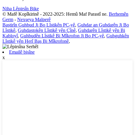
Niha Lêpirsîn Bike
© Mafê Kopîkirinê - 2022-2025: Hemû Maf Parastî ne.
Berhemên
Germ
-
Nexşeya Malperê
Baştirîn Guhbud Ji Bo Lîstikên PC-yê
,
Guhdar an Guhdarên Ji Bo
Lîstikê
,
Guhdastokên Lîstikê yên Çînê
,
Guhdarên Lîstikê yên Bi
Kabloyî
,
Guhbudên Lîstikê Bi Mîkrofon Ji Bo PC-yê
,
Guhguhkên
Lîstikê yên Herî Baş Bi Mîkrofonê
,
Emailê bişîne
x