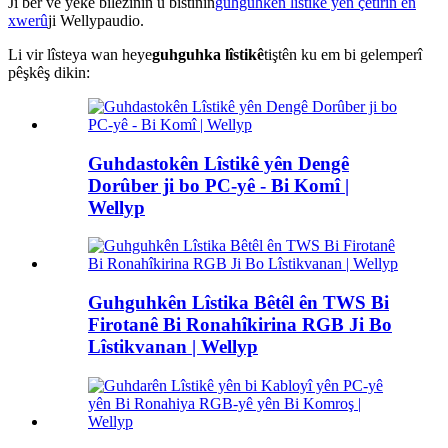
Ji ber vê yekê bilezînin û bistînin
guhguhkên lîstikê yên çêtirîn ên
xwerû
ji Wellypaudio.
Li vir lîsteya wan heye
guhguhka lîstikê
tiştên ku em bi gelemperî
pêşkêş dikin:
Guhdastokên Lîstikê yên Dengê
Dorûber ji bo PC-yê - Bi Komî |
Wellyp
Guhguhkên Lîstika Bêtêl ên TWS Bi
Firotanê Bi Ronahîkirina RGB Ji Bo
Lîstikvanan | Wellyp