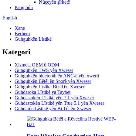
Nûçeyên şîrketê
Paqij bûn
English
Xane
Berhem
Guhguhkên Lîstikê
Kategorî
Xizmeta OEM û ODM
Guhguhkên TWS yên Xweser
Guhguhkên bluetooth ên ANC-ê yên xwerû
Guhguhkên Bêtêl ên Sporê yên Xweser
Guhguhkên Lîstika Bêtêl ên Xweser
Guhdaroka Lîstikê ya Taybet
Guhdastokên Lîstikê yên 7.1 yên Xweser
Guhdastokên Lîstikê yên True 5.1 yên Xweser
Guhdarên Lîstikê yên Bi Têl ên Xweser